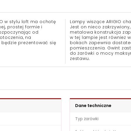
O w stylu loft ma ochotę
Lampy wiszące ARIGIO char
j, prostej formie i
Jest on nieco zakrzywiony
 rozpoczynając od
metalowa konstrukcja zape
otoczenia, na
w tej lampie jest również 
 będzie prezentować się
bokach zapewnia dostatec
pomieszczenia. Gwint zas
do żarówki o mocy maksym
zestawu.
Dane techniczne
Typ żarówki