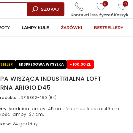
0
0
SZUKAJ
Kontakt
Lista życzeń
Koszyk
POTY
LAMPY KULE
ŻARÓWKI
BESTSELLERY
SELLER
EKSPRESOWA WYSYŁKA
- 100,00 ZŁ
PA WISZĄCA INDUSTRIALNA LOFT
RNA ARIGIO D45
roduktu
:
LDP 6862-450 (BK)
średnica lampy: 45 cm. średnica klosza: 45 cm.
ary
:
kość lampy: 27 cm.
24 godziny
łka w
: