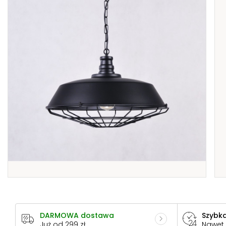
DARMOWA dostawa
Szybka
Już od 299 zł
Nawet