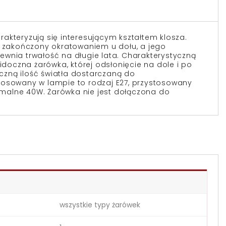
akteryzują się interesującym kształtem klosza.
, zakończony okratowaniem u dołu, a jego
wnia trwałość na długie lata. Charakterystyczną
widoczna żarówka, której odsłonięcie na dole i po
zną ilość światła dostarczaną do
tosowany w lampie to rodzaj E27, przystosowany
alne 40W. Żarówka nie jest dołączona do
wszystkie typy żarówek