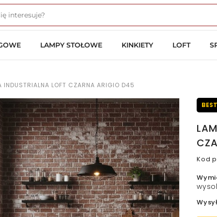
OGOWE
LAMPY STOŁOWE
KINKIETY
LOFT
S
 INDUSTRIALNA LOFT CZARNA ARIGIO D45
BEST
LAM
CZA
Kod p
Wymi
wyso
Wysy