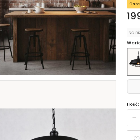
Osta
19
Najn
Wari
Ilość: