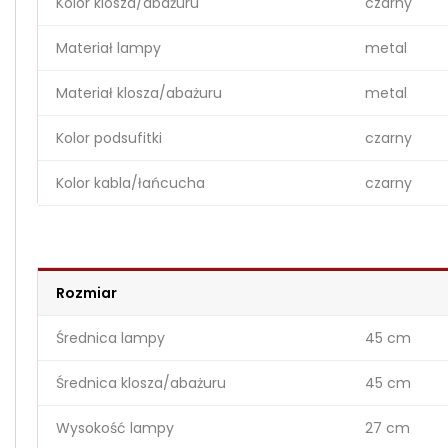
Kolor klosza/abażuru
czarny
Materiał lampy
metal
Materiał klosza/abażuru
metal
Kolor podsufitki
czarny
Kolor kabla/łańcucha
czarny
Rozmiar
Średnica lampy
45 cm
Średnica klosza/abażuru
45 cm
Wysokość lampy
27 cm