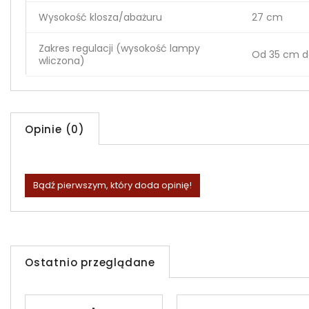
Wysokość klosza/abażuru
27 cm
Zakres regulacji (wysokość lampy
Od 35 cm d
wliczona)
Opinie (0)
Bądź pierwszym, który doda opinię!
Ostatnio przeglądane