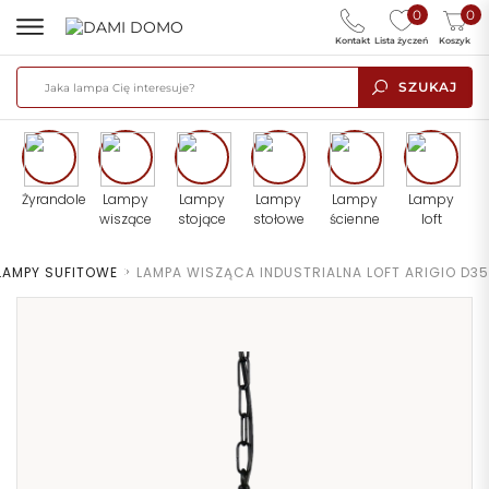
0
0
Kontakt
Lista życzeń
Koszyk
SZUKAJ
Żyrandole
Lampy
Lampy
Lampy
Lampy
Lampy
wiszące
stojące
stołowe
ścienne
loft
LAMPY SUFITOWE
>
LAMPA WISZĄCA INDUSTRIALNA LOFT ARIGIO D35