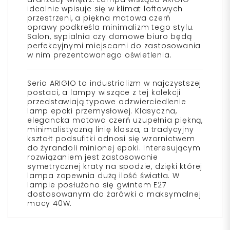
idealnie wpisuje się w klimat loftowych
przestrzeni, a piękna matowa czerń
oprawy podkreśla minimalizm tego stylu.
Salon, sypialnia czy domowe biuro będą
perfekcyjnymi miejscami do zastosowania
w nim prezentowanego oświetlenia.
Seria ARIGIO to industrializm w najczystszej
postaci, a lampy wiszące z tej kolekcji
przedstawiają typowe odzwierciedlenie
lamp epoki przemysłowej. Klasyczna,
elegancka matowa czerń uzupełnia piękną,
minimalistyczną linię klosza, a tradycyjny
kształt podsufitki odnosi się wzornictwem
do żyrandoli minionej epoki. Interesującym
rozwiązaniem jest zastosowanie
symetrycznej kraty na spodzie, dzięki której
lampa zapewnia dużą ilość światła. W
lampie posłużono się gwintem E27
dostosowanym do żarówki o maksymalnej
mocy 40W.