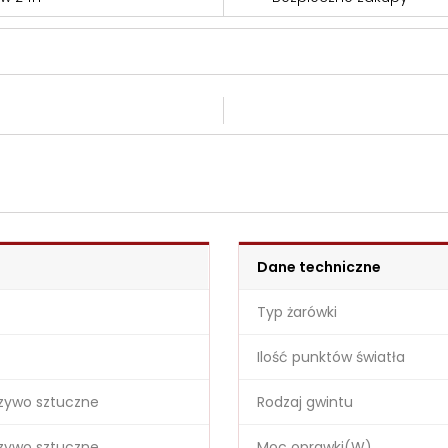
Dane techniczne
Typ żarówki
Ilość punktów światła
rzywo sztuczne
Rodzaj gwintu
rzywo sztuczne
Moc oprawki(W)