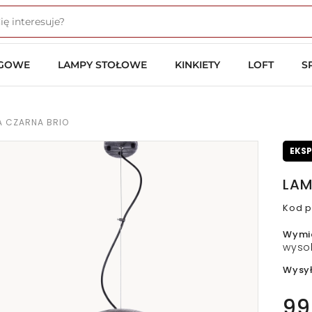
OGOWE
LAMPY STOŁOWE
KINKIETY
LOFT
S
A CZARNA BRIO
EKS
LAM
Kod p
Wymi
wyso
Wysy
99