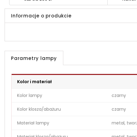
Informacje o produkcie
Parametry lampy
Kolor i materiał
Kolor lampy
czarny
Kolor klosza/abażuru
czarny
Materiał lampy
metal, two
Materiał klosza/abażuru
metal, two