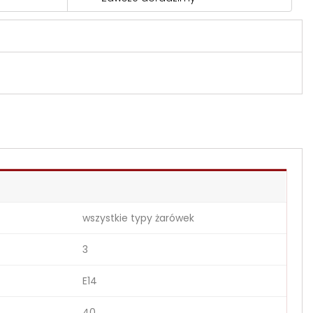
wszystkie typy żarówek
3
E14
40