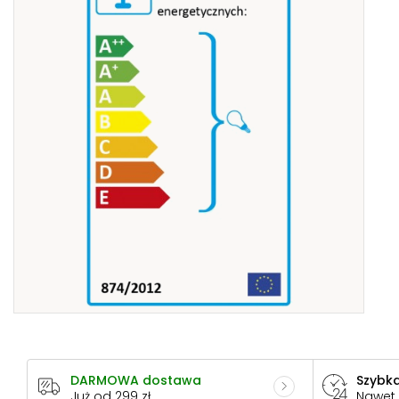
DARMOWA dostawa
Szybka
Już od 299 zł
Nawet