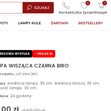
0
0
SZUKAJ
Kontakt
Lista życzeń
Koszyk
POTY
LAMPY KULE
ŻARÓWKI
BESTSELLERY
PRESOWA WYSYŁKA
- 350,00 ZŁ
PA WISZĄCA CZARNA BRIO
roduktu
:
LDP 3914 (BK)
średnica lampy: 35 cm. średnica klosza: 35 cm.
ary
:
kość lampy: 30 cm.
24 godziny
łka w
:
,00 zł
449,00 zł