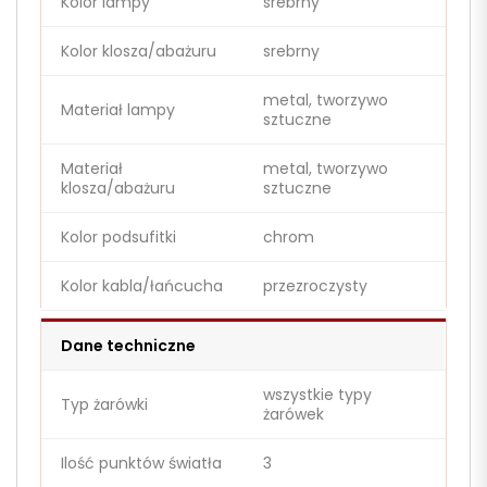
Kolor lampy
srebrny
Kolor klosza/abażuru
srebrny
metal, tworzywo
Materiał lampy
sztuczne
Materiał
metal, tworzywo
klosza/abażuru
sztuczne
Kolor podsufitki
chrom
Kolor kabla/łańcucha
przezroczysty
Dane techniczne
wszystkie typy
Typ żarówki
żarówek
Ilość punktów światła
3