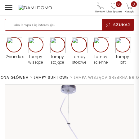
0
0
Kontakt
Lista życzeń
Koszyk
SZUKAJ
Żyrandole
Lampy
Lampy
Lampy
Lampy
Lampy
wiszące
stojące
stołowe
ścienne
loft
RONA GŁÓWNA
>
LAMPY SUFITOWE
>
LAMPA WISZĄCA SREBRNA BRIO