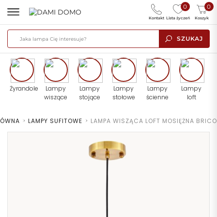
0
0
Kontakt
Lista życzeń
Koszyk
SZUKAJ
Żyrandole
Lampy
Lampy
Lampy
Lampy
Lampy
wiszące
stojące
stołowe
ścienne
loft
ŁÓWNA
>
LAMPY SUFITOWE
>
LAMPA WISZĄCA LOFT MOSIĘŻNA BRICO