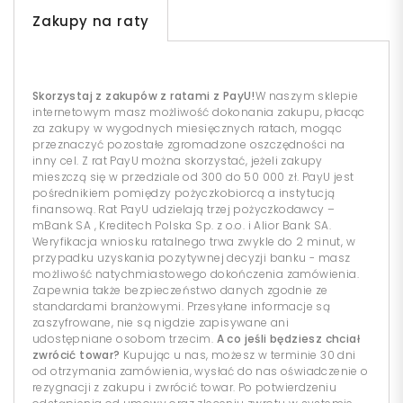
Zakupy na raty
Skorzystaj z zakupów z ratami z PayU!
W naszym sklepie
internetowym masz możliwość dokonania zakupu, płacąc
za zakupy w wygodnych miesięcznych ratach, mogąc
przeznaczyć pozostałe zgromadzone oszczędności na
inny cel. Z rat PayU można skorzystać, jeżeli zakupy
mieszczą się w przedziale od 300 do 50 000 zł. PayU jest
pośrednikiem pomiędzy pożyczkobiorcą a instytucją
finansową. Rat PayU udzielają trzej pożyczkodawcy –
mBank SA , Kreditech Polska Sp. z o.o. i Alior Bank SA.
Weryfikacja wniosku ratalnego trwa zwykle do 2 minut, w
przypadku uzyskania pozytywnej decyzji banku - masz
możliwość natychmiastowego dokończenia zamówienia.
Zapewnia także bezpieczeństwo danych zgodnie ze
standardami branżowymi. Przesyłane informacje są
zaszyfrowane, nie są nigdzie zapisywane ani
udostępniane osobom trzecim.
A co jeśli będziesz chciał
zwrócić towar?
Kupując u nas, możesz w terminie 30 dni
od otrzymania zamówienia, wysłać do nas oświadczenie o
rezygnacji z zakupu i zwrócić towar. Po potwierdzeniu