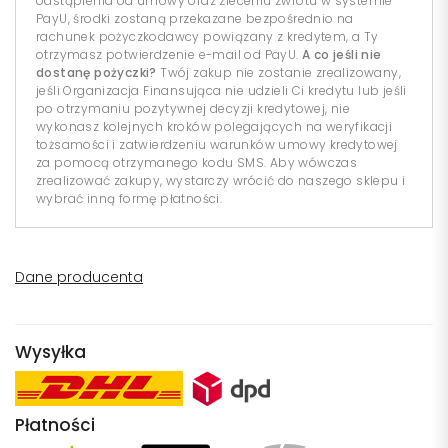
odstąpienia od umowy oraz zleceniu zwrotu w systemie
PayU, środki zostaną przekazane bezpośrednio na
rachunek pożyczkodawcy powiązany z kredytem, a Ty
otrzymasz potwierdzenie e-mail od PayU.
A co jeśli nie
dostanę pożyczki?
Twój zakup nie zostanie zrealizowany,
jeśli Organizacja Finansująca nie udzieli Ci kredytu lub jeśli
po otrzymaniu pozytywnej decyzji kredytowej, nie
wykonasz kolejnych kroków polegających na weryfikacji
tożsamości i zatwierdzeniu warunków umowy kredytowej
za pomocą otrzymanego kodu SMS. Aby wówczas
zrealizować zakupy, wystarczy wrócić do naszego sklepu i
wybrać inną formę płatności.
Dane producenta
Wysyłka
Płatności