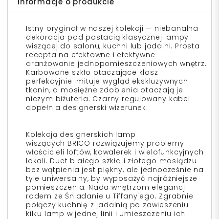
Informacje o produkcie
Istny oryginał w naszej kolekcji — niebanalna
dekoracja pod postacią klasycznej lampy
wiszącej do salonu, kuchni lub jadalni. Prosta
recepta na efektowne i efektywne
aranżowanie
jednopomieszczeniowych
wnętrz.
Karbowane szkło otaczające klosz
perfekcyjnie imituje wygląd ekskluzywnych
tkanin, a mosiężne zdobienia otaczają je
niczym biżuteria. Czarny regulowany kabel
dopełnia
designerski
wizerunek.
Kolekcją
designerskich
lamp
wiszących
BRICO
rozwiązujemy problemy
właścicieli loftów, kawalerek i wielofunkcyjnych
lokali. Duet białego szkła i złotego mosiądzu
bez wątpienia jest piękny, ale jednocześnie na
tyle uniwersalny, by wyposażyć najróżniejsze
pomieszczenia. Nada wnętrzom elegancji
rodem ze Śniadanie u Tiffany'ego. Zgrabnie
połączy kuchnię z jadalnią po zawieszeniu
kilku lamp w jednej linii i umieszczeniu ich