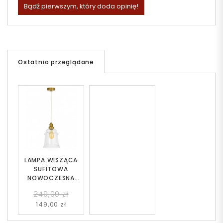
Bądź pierwszym, który doda opinię!
Ostatnio przeglądane
LAMPA WISZĄCA
SUFITOWA
NOWOCZESNA
LOFT MOSIĘŻNA
249,00 zł
MOLETTI D20
149,00 zł