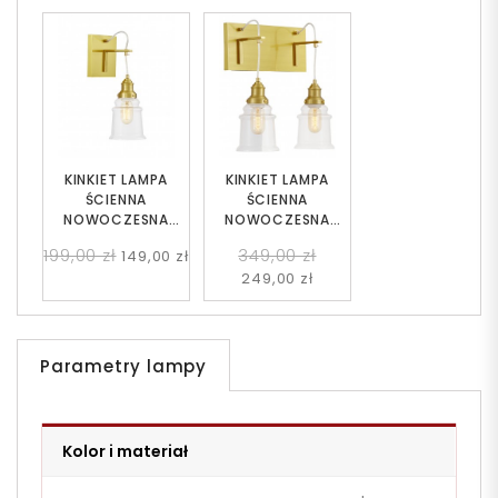
KINKIET LAMPA
KINKIET LAMPA
ŚCIENNA
ŚCIENNA
NOWOCZESNA
NOWOCZESNA
LOFT MOSIĘŻNA
LOFT MOSIĘŻNA
199,00 zł
349,00 zł
149,00 zł
MOLETTI W1
MOLETTI W2
249,00 zł
Parametry lampy
Kolor i materiał