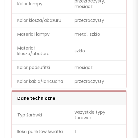
przezroczysty,
Kolor lampy
mosiądz
Kolor klosza/abażuru
przezroczysty
Materiał lampy
metal, szkło
Materiał
szkło
klosza/abażuru
Kolor podsufitki
mosiądz
Kolor kabla/łańcucha
przezroczysty
Dane techniczne
wszystkie typy
Typ żarówki
żarówek
Ilość punktów światła
1