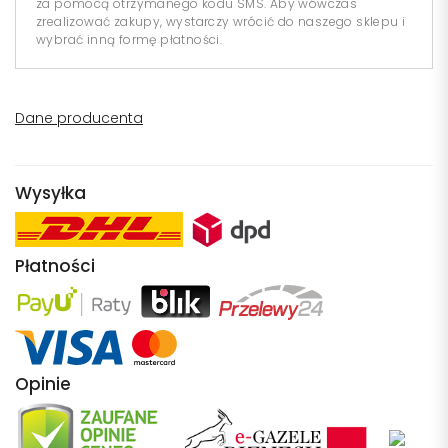
za pomocą otrzymanego kodu SMS. Aby wówczas
zrealizować zakupy, wystarczy wrócić do naszego sklepu i
wybrać inną formę płatności.
Dane producenta
Wysyłka
Płatności
Opinie