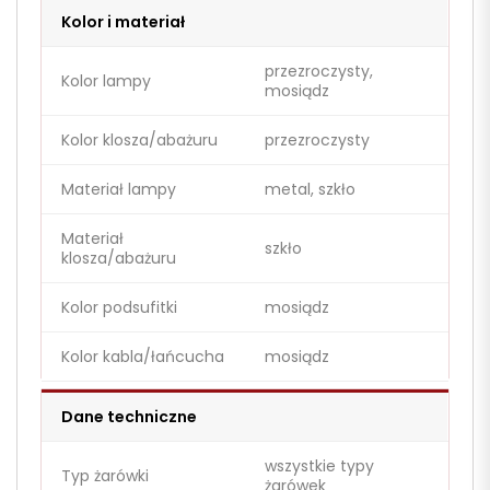
Kolor i materiał
przezroczysty,
Kolor lampy
mosiądz
Kolor klosza/abażuru
przezroczysty
Materiał lampy
metal, szkło
Materiał
szkło
klosza/abażuru
Kolor podsufitki
mosiądz
Kolor kabla/łańcucha
mosiądz
Dane techniczne
wszystkie typy
Typ żarówki
żarówek