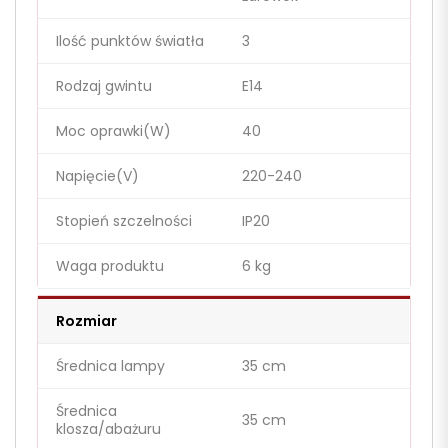
Ilość punktów światła
3
Rodzaj gwintu
E14
Moc oprawki(W)
40
Napięcie(V)
220-240
Stopień szczelności
IP20
Waga produktu
6 kg
Rozmiar
Średnica lampy
35 cm
Średnica
35 cm
klosza/abażuru