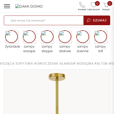
0
0
Kontakt
Lista życzeń
Koszyk
SZUKAJ
Żyrandole
Lampy
Lampy
Lampy
Lampy
Lampy
wiszące
stojące
stołowe
ścienne
loft
WISZĄCA SUFITOWA NOWOCZESNA GLAMOUR MOSIĘŻNA RALTON W3