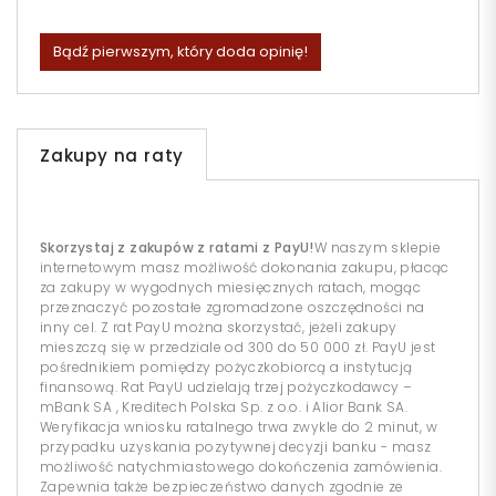
Bądź pierwszym, który doda opinię!
Zakupy na raty
Skorzystaj z zakupów z ratami z PayU!
W naszym sklepie
internetowym masz możliwość dokonania zakupu, płacąc
za zakupy w wygodnych miesięcznych ratach, mogąc
przeznaczyć pozostałe zgromadzone oszczędności na
inny cel. Z rat PayU można skorzystać, jeżeli zakupy
mieszczą się w przedziale od 300 do 50 000 zł. PayU jest
pośrednikiem pomiędzy pożyczkobiorcą a instytucją
finansową. Rat PayU udzielają trzej pożyczkodawcy –
mBank SA , Kreditech Polska Sp. z o.o. i Alior Bank SA.
Weryfikacja wniosku ratalnego trwa zwykle do 2 minut, w
przypadku uzyskania pozytywnej decyzji banku - masz
możliwość natychmiastowego dokończenia zamówienia.
Zapewnia także bezpieczeństwo danych zgodnie ze