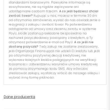
standardami branżowymi. Przesyłane informacje są
zaszyfrowane, nie są nigdzie zapisywane ani
udostępniane osobom trzecim.
A co jeśli będziesz chciał
zwrócić towar?
Kupując u nas, możesz w terminie 30 dni
od otrzymania zamówienia, wysłać do nas oświadczenie o
rezygnacji z zakupu i zwrócić towar. Po potwierdzeniu
odstąpienia od umowy oraz zleceniu zwrotu w systemie
PayU, środki zostaną przekazane bezpośrednio na
rachunek pożyczkodawcy powiązany z kredytem, a Ty
otrzymasz potwierdzenie e-mail od PayU.
A co jeśli nie
dostanę pożyczki?
Twój zakup nie zostanie zrealizowany,
jeśli Organizacja Finansująca nie udzieli Ci kredytu lub jeśli
po otrzymaniu pozytywnej decyzji kredytowej, nie
wykonasz kolejnych kroków polegających na weryfikacji
tożsamości i zatwierdzeniu warunków umowy kredytowej
za pomocą otrzymanego kodu SMS. Aby wówczas
zrealizować zakupy, wystarczy wrócić do naszego sklepu i
wybrać inną formę płatności.
Dane producenta