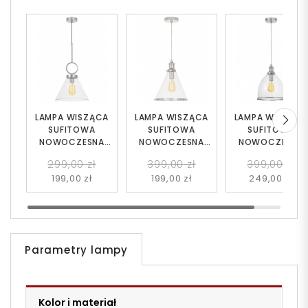
LAMPA WISZĄCA
LAMPA WISZĄCA
LAMPA WISZĄC
SUFITOWA
SUFITOWA
SUFITOWA
NOWOCZESNA
NOWOCZESNA
NOWOCZESNA
LOFT
LOFT
LOFT
299,00 zł
399,00 zł
399,00 zł
CHROMOWANA
CHROMOWANA
CHROMOWANA
199,00 zł
199,00 zł
249,00 zł
FERMINI
FEROLI
DOLOMIA
Parametry lampy
Kolor i materiał