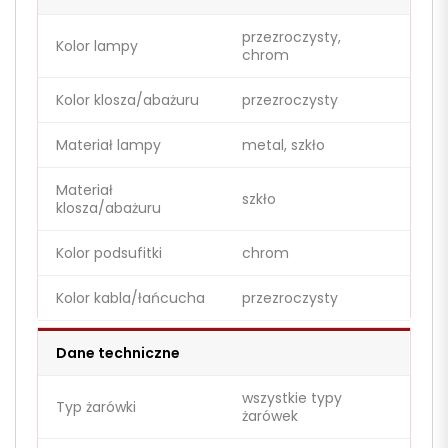
przezroczysty,
Kolor lampy
chrom
Kolor klosza/abażuru
przezroczysty
Materiał lampy
metal, szkło
Materiał
szkło
klosza/abażuru
Kolor podsufitki
chrom
Kolor kabla/łańcucha
przezroczysty
Dane techniczne
wszystkie typy
Typ żarówki
żarówek