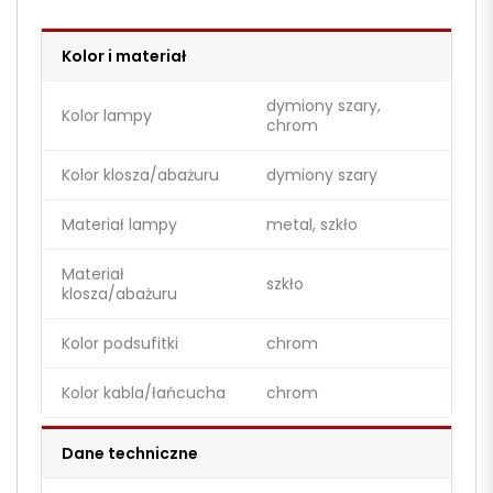
Kolor i materiał
dymiony szary,
Kolor lampy
chrom
Kolor klosza/abażuru
dymiony szary
Materiał lampy
metal, szkło
Materiał
szkło
klosza/abażuru
Kolor podsufitki
chrom
Kolor kabla/łańcucha
chrom
Dane techniczne