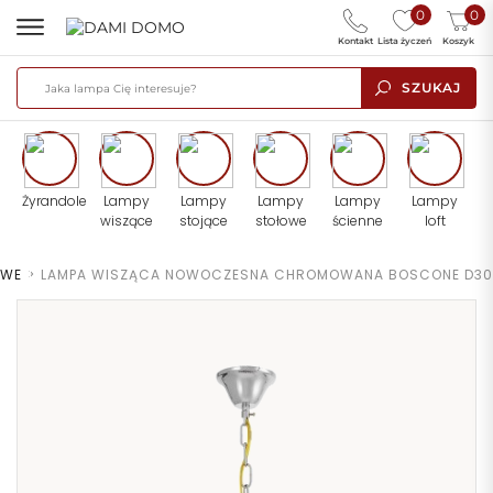
0
0
Kontakt
Lista życzeń
Koszyk
SZUKAJ
Żyrandole
Lampy
Lampy
Lampy
Lampy
Lampy
wiszące
stojące
stołowe
ścienne
loft
OWE
>
LAMPA WISZĄCA NOWOCZESNA CHROMOWANA BOSCONE D30