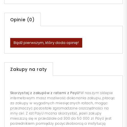
Opinie (0)
Bądź pierwszym, który doda opinię!
Zakupy na raty
Skorzystaj z zakupów z ratami z PayU!
W naszym sklepie
internetowym masz możliwość dokonania zakupu, płacąc
za zakupy w wygodnych miesięcznych ratach, mogąc
przeznaczyć pozostałe zgromadzone oszczędności na
inny cel. Z rat PayU można skorzystać, jeżeli zakupy
mieszczą się w przedziale od 300 do 50 000 zł. PayU jest
pośrednikiem pomiędzy pożyczkobiorcą a instytucją