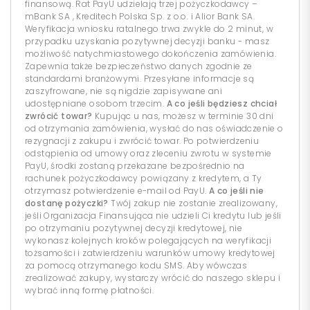
finansową. Rat PayU udzielają trzej pożyczkodawcy –
mBank SA , Kreditech Polska Sp. z o.o. i Alior Bank SA.
Weryfikacja wniosku ratalnego trwa zwykle do 2 minut, w
przypadku uzyskania pozytywnej decyzji banku - masz
możliwość natychmiastowego dokończenia zamówienia.
Zapewnia także bezpieczeństwo danych zgodnie ze
standardami branżowymi. Przesyłane informacje są
zaszyfrowane, nie są nigdzie zapisywane ani
udostępniane osobom trzecim.
A co jeśli będziesz chciał
zwrócić towar?
Kupując u nas, możesz w terminie 30 dni
od otrzymania zamówienia, wysłać do nas oświadczenie o
rezygnacji z zakupu i zwrócić towar. Po potwierdzeniu
odstąpienia od umowy oraz zleceniu zwrotu w systemie
PayU, środki zostaną przekazane bezpośrednio na
rachunek pożyczkodawcy powiązany z kredytem, a Ty
otrzymasz potwierdzenie e-mail od PayU.
A co jeśli nie
dostanę pożyczki?
Twój zakup nie zostanie zrealizowany,
jeśli Organizacja Finansująca nie udzieli Ci kredytu lub jeśli
po otrzymaniu pozytywnej decyzji kredytowej, nie
wykonasz kolejnych kroków polegających na weryfikacji
tożsamości i zatwierdzeniu warunków umowy kredytowej
za pomocą otrzymanego kodu SMS. Aby wówczas
zrealizować zakupy, wystarczy wrócić do naszego sklepu i
wybrać inną formę płatności.