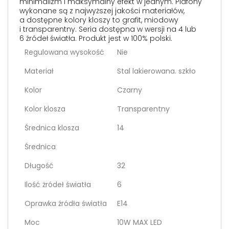
minimalizm i maksymalny efekt w jednym. Plafony
wykonane są z najwyższej jakości materiałów,
a dostępne kolory kloszy to grafit, miodowy
i transparentny. Seria dostępna w wersji na 4 lub
6 źródeł światła. Produkt jest w 100% polski.
Regulowana wysokość
Nie
Materiał
Stal lakierowana. szkło
Kolor
Czarny
Kolor klosza
Transparentny
Średnica klosza
14
Średnica
Długość
32
Ilość żródeł światła
6
Oprawka źródła światła
E14
Moc
10W MAX LED