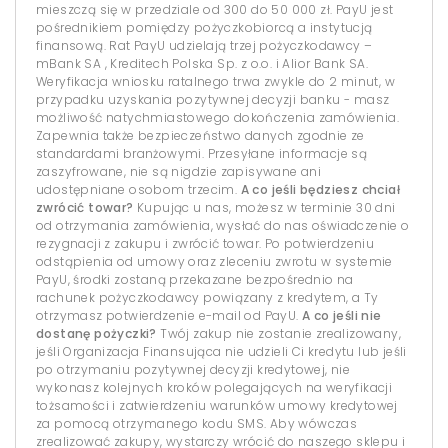
mieszczą się w przedziale od 300 do 50 000 zł. PayU jest
pośrednikiem pomiędzy pożyczkobiorcą a instytucją
finansową. Rat PayU udzielają trzej pożyczkodawcy –
mBank SA , Kreditech Polska Sp. z o.o. i Alior Bank SA.
Weryfikacja wniosku ratalnego trwa zwykle do 2 minut, w
przypadku uzyskania pozytywnej decyzji banku - masz
możliwość natychmiastowego dokończenia zamówienia.
Zapewnia także bezpieczeństwo danych zgodnie ze
standardami branżowymi. Przesyłane informacje są
zaszyfrowane, nie są nigdzie zapisywane ani
udostępniane osobom trzecim.
A co jeśli będziesz chciał
zwrócić towar?
Kupując u nas, możesz w terminie 30 dni
od otrzymania zamówienia, wysłać do nas oświadczenie o
rezygnacji z zakupu i zwrócić towar. Po potwierdzeniu
odstąpienia od umowy oraz zleceniu zwrotu w systemie
PayU, środki zostaną przekazane bezpośrednio na
rachunek pożyczkodawcy powiązany z kredytem, a Ty
otrzymasz potwierdzenie e-mail od PayU.
A co jeśli nie
dostanę pożyczki?
Twój zakup nie zostanie zrealizowany,
jeśli Organizacja Finansująca nie udzieli Ci kredytu lub jeśli
po otrzymaniu pozytywnej decyzji kredytowej, nie
wykonasz kolejnych kroków polegających na weryfikacji
tożsamości i zatwierdzeniu warunków umowy kredytowej
za pomocą otrzymanego kodu SMS. Aby wówczas
zrealizować zakupy, wystarczy wrócić do naszego sklepu i