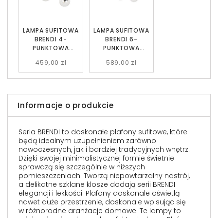
LAMPA SUFITOWA
LAMPA SUFITOWA
BRENDI 4-
BRENDI 6-
PUNKTOWA
PUNKTOWA
CZARNA
CZARNA
459,00 zł
589,00 zł
PRZEZROCZYSTA
PRZEZROCZYSTA
EMIBIG 831/4
EMIBIG 831/6B
Informacje o produkcie
Seria BRENDI to doskonałe plafony sufitowe, które
będą idealnym uzupełnieniem zarówno
nowoczesnych, jak i bardziej tradycyjnych wnętrz.
Dzięki swojej minimalistycznej formie świetnie
sprawdzą się szczególnie w niższych
pomieszczeniach. Tworzą niepowtarzalny nastrój,
a delikatne szklane klosze dodają serii BRENDI
elegancji i lekkości. Plafony doskonale oświetlą
nawet duże przestrzenie, doskonale wpisując się
w różnorodne aranżacje domowe. Te lampy to