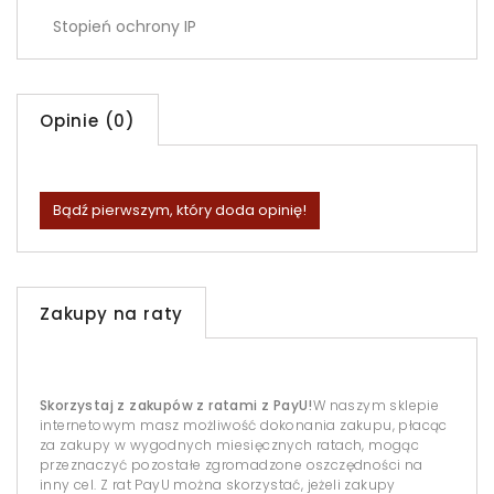
Stopień ochrony IP
Opinie (0)
Bądź pierwszym, który doda opinię!
Zakupy na raty
Skorzystaj z zakupów z ratami z PayU!
W naszym sklepie
internetowym masz możliwość dokonania zakupu, płacąc
za zakupy w wygodnych miesięcznych ratach, mogąc
przeznaczyć pozostałe zgromadzone oszczędności na
inny cel. Z rat PayU można skorzystać, jeżeli zakupy