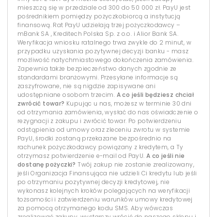
mieszczą się w przedziale od 300 do 50 000 zł. PayU jest
pośrednikiem pomiędzy pożyczkobiorcą a instytucją
finansową. Rat PayU udzielają trzej pożyczkodawcy –
mBank SA , Kreditech Polska Sp. z o.o. i Alior Bank SA.
Weryfikacja wniosku ratalnego trwa zwykle do 2 minut, w
przypadku uzyskania pozytywnej decyzji banku - masz
możliwość natychmiastowego dokończenia zamówienia.
Zapewnia także bezpieczeństwo danych zgodnie ze
standardami branżowymi. Przesyłane informacje są
zaszyfrowane, nie są nigdzie zapisywane ani
udostępniane osobom trzecim.
A co jeśli będziesz chciał
zwrócić towar?
Kupując u nas, możesz w terminie 30 dni
od otrzymania zamówienia, wysłać do nas oświadczenie o
rezygnacji z zakupu i zwrócić towar. Po potwierdzeniu
odstąpienia od umowy oraz zleceniu zwrotu w systemie
PayU, środki zostaną przekazane bezpośrednio na
rachunek pożyczkodawcy powiązany z kredytem, a Ty
otrzymasz potwierdzenie e-mail od PayU.
A co jeśli nie
dostanę pożyczki?
Twój zakup nie zostanie zrealizowany,
jeśli Organizacja Finansująca nie udzieli Ci kredytu lub jeśli
po otrzymaniu pozytywnej decyzji kredytowej, nie
wykonasz kolejnych kroków polegających na weryfikacji
tożsamości i zatwierdzeniu warunków umowy kredytowej
za pomocą otrzymanego kodu SMS. Aby wówczas
zrealizować zakupy, wystarczy wrócić do naszego sklepu i