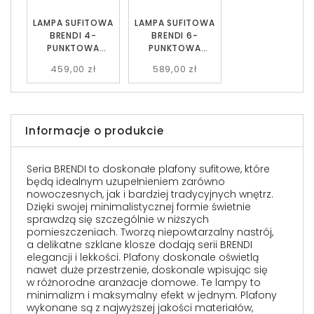
LAMPA SUFITOWA
LAMPA SUFITOWA
BRENDI 4-
BRENDI 6-
PUNKTOWA
PUNKTOWA
CZARNA MIX 2
CZARNA MIX 2
459,00 zł
589,00 zł
EMIBIG 843/4M2
EMIBIG 834/6A2
Informacje o produkcie
Seria BRENDI to doskonałe plafony sufitowe, które
będą idealnym uzupełnieniem zarówno
nowoczesnych, jak i bardziej tradycyjnych wnętrz.
Dzięki swojej minimalistycznej formie świetnie
sprawdzą się szczególnie w niższych
pomieszczeniach. Tworzą niepowtarzalny nastrój,
a delikatne szklane klosze dodają serii BRENDI
elegancji i lekkości. Plafony doskonale oświetlą
nawet duże przestrzenie, doskonale wpisując się
w różnorodne aranżacje domowe. Te lampy to
minimalizm i maksymalny efekt w jednym. Plafony
wykonane są z najwyższej jakości materiałów,