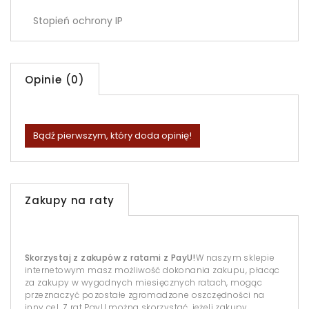
Stopień ochrony IP
Opinie (0)
Bądź pierwszym, który doda opinię!
Zakupy na raty
Skorzystaj z zakupów z ratami z PayU!
W naszym sklepie
internetowym masz możliwość dokonania zakupu, płacąc
za zakupy w wygodnych miesięcznych ratach, mogąc
przeznaczyć pozostałe zgromadzone oszczędności na
inny cel. Z rat PayU można skorzystać, jeżeli zakupy