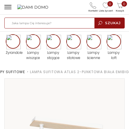
0
0
Kontakt
Lista życzeń
Koszyk
SZUKAJ
Żyrandole
Lampy
Lampy
Lampy
Lampy
Lampy
wiszące
stojące
stołowe
ścienne
loft
PY SUFITOWE
>
LAMPA SUFITOWA ATLAS 2-PUNKTOWA BIAŁA EMIBIG