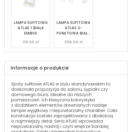
LAMPA SUFITOWA
LAMPA SUFITOWA
ATLAS 1 BIAŁA
ATLAS 3-
EMIBIG
PUNKTOWA BIAŁA
EMIBIG
119,00 zł
359,00 zł
Informacje o produkcie
Spoty sufitowe ATLAS w stylu skandynawskim to
doskonała propozycja do salonu, sypialni czy
domowego biura. Idealne do niższych
pomieszczeń. Ich klasyczna kolorystyka
z dodatkiem elementów drewnianych nadaje
lampie wyjątkowy i niepowtarzalny charakter. Cała
konstrukcja została zaprojektowana z dbałością
o najmniejszy detal. Seria ATLAS wprowadza
niepowtarzalny nastrój i czyni wnętrze bardziej
przytulnym. Dzięki uniwersalnej kolorystyce