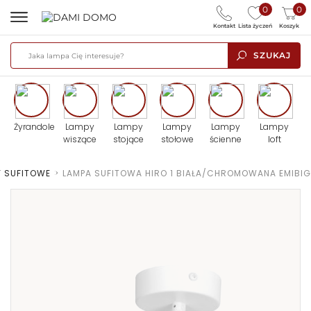
0
0
Kontakt
Lista życzeń
Koszyk
SZUKAJ
Żyrandole
Lampy
Lampy
Lampy
Lampy
Lampy
wiszące
stojące
stołowe
ścienne
loft
Y SUFITOWE
>
LAMPA SUFITOWA HIRO 1 BIAŁA/CHROMOWANA EMIBIG