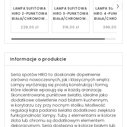
LAMPA SUFITOWA
LAMPA SUFITOWA
LAMPA SUFITOW
HIRO 2-PUNKTOWA
HIRO 3-PUNKTOWA
HIRO 4-PUNKTO
BIAŁA/CHROMOWA
BIAŁA/CHROMOWA
BIAŁA/CHROMOW
NA EMIBIG
NA EMIBIG
NA EMIBIG
229,00 zł
319,00 zł
399,00 zł
Informacje o produkcie
Seria spotów HIRO to doskonałe dopełnienie
zarówno nowoczesnych, jak i klasycznych wnętrz.
Lampy wyróżniają się prostą konstrukcją i formą,
które idealnie wpasują się w każdą aranżację.
Skoncentrowane, punktowe światło, idealne jako
dodatkowe oświetlenie nad blatem kuchennym,
w korytarzu czy przy nocnym stoliku. Możliwość
regulacji kąta padania światła dodatkowo zwiększa
funkcjonalność lampy. Tuby z elementami w kolorze
złota lub chromu są dodatkowym elementem
dekoracyjnym. Seria dostępna w kolorze białym lub