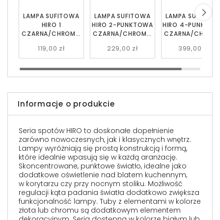
LAMPA SUFITOWA
LAMPA SUFITOWA
LAMPA SUFITOW
HIRO 1
HIRO 2-PUNKTOWA
HIRO 4-PUNKTO
CZARNA/CHROMO
CZARNA/CHROMO
CZARNA/CHROM
WANA EMIBIG
WANA EMIBIG
WANA EMIBIG
119,00 zł
229,00 zł
399,00 zł
Informacje o produkcie
Seria spotów HIRO to doskonałe dopełnienie
zarówno nowoczesnych, jak i klasycznych wnętrz.
Lampy wyróżniają się prostą konstrukcją i formą,
które idealnie wpasują się w każdą aranżację.
Skoncentrowane, punktowe światło, idealne jako
dodatkowe oświetlenie nad blatem kuchennym,
w korytarzu czy przy nocnym stoliku. Możliwość
regulacji kąta padania światła dodatkowo zwiększa
funkcjonalność lampy. Tuby z elementami w kolorze
złota lub chromu są dodatkowym elementem
dekoracyjnym. Seria dostępna w kolorze białym lub