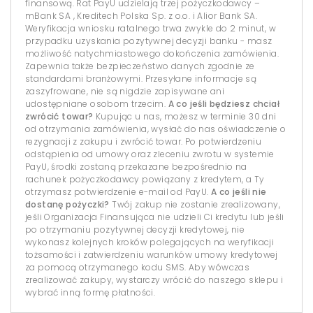
finansową. Rat PayU udzielają trzej pożyczkodawcy –
mBank SA , Kreditech Polska Sp. z o.o. i Alior Bank SA.
Weryfikacja wniosku ratalnego trwa zwykle do 2 minut, w
przypadku uzyskania pozytywnej decyzji banku - masz
możliwość natychmiastowego dokończenia zamówienia.
Zapewnia także bezpieczeństwo danych zgodnie ze
standardami branżowymi. Przesyłane informacje są
zaszyfrowane, nie są nigdzie zapisywane ani
udostępniane osobom trzecim.
A co jeśli będziesz chciał
zwrócić towar?
Kupując u nas, możesz w terminie 30 dni
od otrzymania zamówienia, wysłać do nas oświadczenie o
rezygnacji z zakupu i zwrócić towar. Po potwierdzeniu
odstąpienia od umowy oraz zleceniu zwrotu w systemie
PayU, środki zostaną przekazane bezpośrednio na
rachunek pożyczkodawcy powiązany z kredytem, a Ty
otrzymasz potwierdzenie e-mail od PayU.
A co jeśli nie
dostanę pożyczki?
Twój zakup nie zostanie zrealizowany,
jeśli Organizacja Finansująca nie udzieli Ci kredytu lub jeśli
po otrzymaniu pozytywnej decyzji kredytowej, nie
wykonasz kolejnych kroków polegających na weryfikacji
tożsamości i zatwierdzeniu warunków umowy kredytowej
za pomocą otrzymanego kodu SMS. Aby wówczas
zrealizować zakupy, wystarczy wrócić do naszego sklepu i
wybrać inną formę płatności.