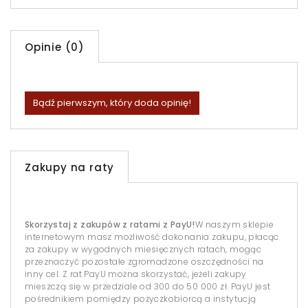
Opinie (0)
Bądź pierwszym, który doda opinię!
Zakupy na raty
Skorzystaj z zakupów z ratami z PayU!
W naszym sklepie
internetowym masz możliwość dokonania zakupu, płacąc
za zakupy w wygodnych miesięcznych ratach, mogąc
przeznaczyć pozostałe zgromadzone oszczędności na
inny cel. Z rat PayU można skorzystać, jeżeli zakupy
mieszczą się w przedziale od 300 do 50 000 zł. PayU jest
pośrednikiem pomiędzy pożyczkobiorcą a instytucją