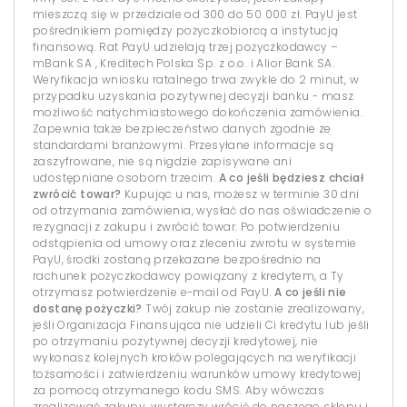
mieszczą się w przedziale od 300 do 50 000 zł. PayU jest
pośrednikiem pomiędzy pożyczkobiorcą a instytucją
finansową. Rat PayU udzielają trzej pożyczkodawcy –
mBank SA , Kreditech Polska Sp. z o.o. i Alior Bank SA.
Weryfikacja wniosku ratalnego trwa zwykle do 2 minut, w
przypadku uzyskania pozytywnej decyzji banku - masz
możliwość natychmiastowego dokończenia zamówienia.
Zapewnia także bezpieczeństwo danych zgodnie ze
standardami branżowymi. Przesyłane informacje są
zaszyfrowane, nie są nigdzie zapisywane ani
udostępniane osobom trzecim.
A co jeśli będziesz chciał
zwrócić towar?
Kupując u nas, możesz w terminie 30 dni
od otrzymania zamówienia, wysłać do nas oświadczenie o
rezygnacji z zakupu i zwrócić towar. Po potwierdzeniu
odstąpienia od umowy oraz zleceniu zwrotu w systemie
PayU, środki zostaną przekazane bezpośrednio na
rachunek pożyczkodawcy powiązany z kredytem, a Ty
otrzymasz potwierdzenie e-mail od PayU.
A co jeśli nie
dostanę pożyczki?
Twój zakup nie zostanie zrealizowany,
jeśli Organizacja Finansująca nie udzieli Ci kredytu lub jeśli
po otrzymaniu pozytywnej decyzji kredytowej, nie
wykonasz kolejnych kroków polegających na weryfikacji
tożsamości i zatwierdzeniu warunków umowy kredytowej
za pomocą otrzymanego kodu SMS. Aby wówczas
zrealizować zakupy, wystarczy wrócić do naszego sklepu i