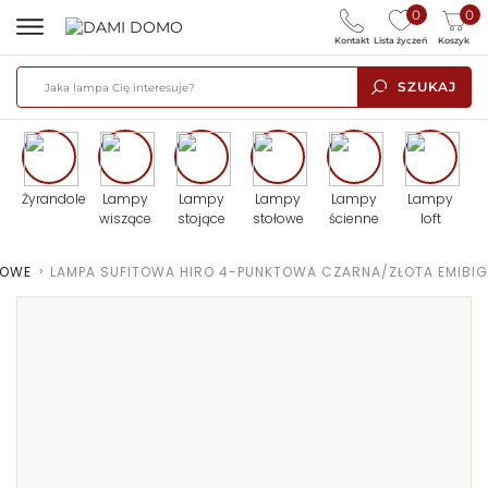
0
0
Kontakt
Lista życzeń
Koszyk
SZUKAJ
Żyrandole
Lampy
Lampy
Lampy
Lampy
Lampy
wiszące
stojące
stołowe
ścienne
loft
TOWE
>
LAMPA SUFITOWA HIRO 4-PUNKTOWA CZARNA/ZŁOTA EMIBIG