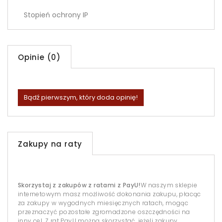
Stopień ochrony IP
Opinie (0)
Bądź pierwszym, który doda opinię!
Zakupy na raty
Skorzystaj z zakupów z ratami z PayU!
W naszym sklepie
internetowym masz możliwość dokonania zakupu, płacąc
za zakupy w wygodnych miesięcznych ratach, mogąc
przeznaczyć pozostałe zgromadzone oszczędności na
inny cel. Z rat PayU można skorzystać, jeżeli zakupy