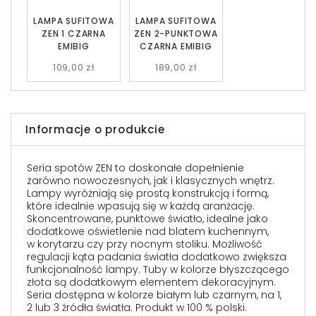
LAMPA SUFITOWA
LAMPA SUFITOWA
ZEN 1 CZARNA
ZEN 2-PUNKTOWA
EMIBIG
CZARNA EMIBIG
109,00 zł
189,00 zł
Informacje o produkcie
Seria spotów ZEN to doskonałe dopełnienie
zarówno nowoczesnych, jak i klasycznych wnętrz.
Lampy wyróżniają się prostą konstrukcją i formą,
które idealnie wpasują się w każdą aranżację.
Skoncentrowane, punktowe światło, idealne jako
dodatkowe oświetlenie nad blatem kuchennym,
w korytarzu czy przy nocnym stoliku. Możliwość
regulacji kąta padania światła dodatkowo zwiększa
funkcjonalność lampy. Tuby w kolorze błyszczącego
złota są dodatkowym elementem dekoracyjnym.
Seria dostępna w kolorze białym lub czarnym, na 1,
2 lub 3 źródła światła. Produkt w 100 % polski.