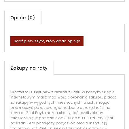
Opinie (0)
Bądź pierwszym, który doda opinię!
Zakupy na raty
Skorzystaj z zakupów z ratami z PayU!
W naszym sklepie
internetowym masz możliwość dokonania zakupu, płacąc
za zakupy w wygodnych miesięcznych ratach, mogąc
przeznaczyć pozostałe zgromadzone oszczędności na
inny cel. Z rat PayU można skorzystać, jeżeli zakupy
mieszczą się w przedziale od 300 do 50 000 zł. PayU jest
pośrednikiem pomiędzy pożyczkobiorcą a instytucją
finansową. Rat PayU udzielają trzej pożyczkodawcy –