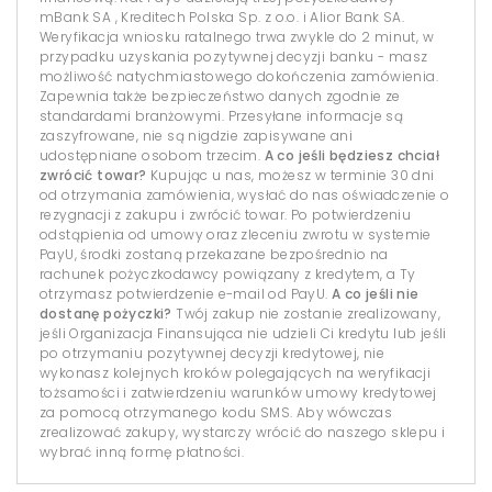
mBank SA , Kreditech Polska Sp. z o.o. i Alior Bank SA.
Weryfikacja wniosku ratalnego trwa zwykle do 2 minut, w
przypadku uzyskania pozytywnej decyzji banku - masz
możliwość natychmiastowego dokończenia zamówienia.
Zapewnia także bezpieczeństwo danych zgodnie ze
standardami branżowymi. Przesyłane informacje są
zaszyfrowane, nie są nigdzie zapisywane ani
udostępniane osobom trzecim.
A co jeśli będziesz chciał
zwrócić towar?
Kupując u nas, możesz w terminie 30 dni
od otrzymania zamówienia, wysłać do nas oświadczenie o
rezygnacji z zakupu i zwrócić towar. Po potwierdzeniu
odstąpienia od umowy oraz zleceniu zwrotu w systemie
PayU, środki zostaną przekazane bezpośrednio na
rachunek pożyczkodawcy powiązany z kredytem, a Ty
otrzymasz potwierdzenie e-mail od PayU.
A co jeśli nie
dostanę pożyczki?
Twój zakup nie zostanie zrealizowany,
jeśli Organizacja Finansująca nie udzieli Ci kredytu lub jeśli
po otrzymaniu pozytywnej decyzji kredytowej, nie
wykonasz kolejnych kroków polegających na weryfikacji
tożsamości i zatwierdzeniu warunków umowy kredytowej
za pomocą otrzymanego kodu SMS. Aby wówczas
zrealizować zakupy, wystarczy wrócić do naszego sklepu i
wybrać inną formę płatności.