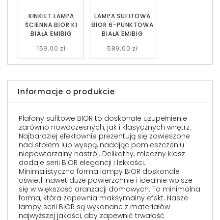
KINKIET LAMPA
LAMPA SUFITOWA
ŚCIENNA BIOR K1
BIOR 6-PUNKTOWA
BIAŁA EMIBIG
BIAŁA EMIBIG
159,00 zł
589,00 zł
Informacje o produkcie
Plafony sufitowe BIOR to doskonałe uzupełnienie
zarówno nowoczesnych, jak i klasycznych wnętrz.
Najbardziej efektownie prezentują się zawieszone
nad stołem lub wyspą, nadając pomieszczeniu
niepowtarzalny nastrój. Delikatny, mleczny klosz
dodaje serii BIOR elegancji i lekkości.
Minimalistyczna forma lampy BIOR doskonale
oświetli nawet duże powierzchnie i idealnie wpisze
się w większość aranżacji domowych. To minimalna
forma, która zapewnia maksymalny efekt. Nasze
lampy serii BIOR są wykonane z materiałów
najwyższej jakości, aby zapewnić trwałość