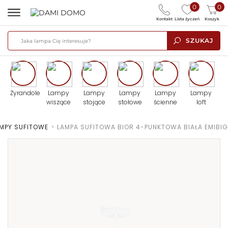
0
0
Kontakt
Lista życzeń
Koszyk
SZUKAJ
Żyrandole
Lampy
Lampy
Lampy
Lampy
Lampy
wiszące
stojące
stołowe
ścienne
loft
MPY SUFITOWE
>
LAMPA SUFITOWA BIOR 4-PUNKTOWA BIAŁA EMIBIG