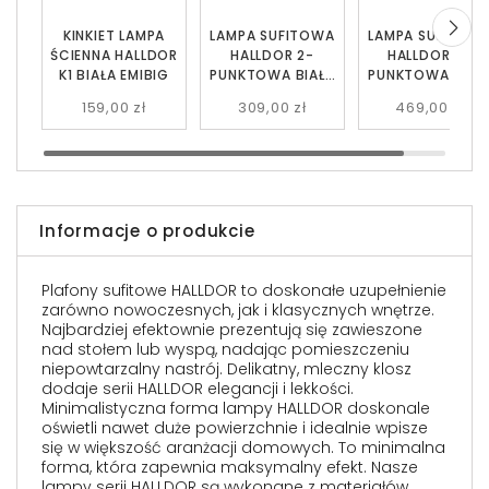
KINKIET LAMPA
LAMPA SUFITOWA
LAMPA SUFITOW
ŚCIENNA HALLDOR
HALLDOR 2-
HALLDOR 4-
K1 BIAŁA EMIBIG
PUNKTOWA BIAŁA
PUNKTOWA BIAŁ
EMIBIG
EMIBIG
159,00 zł
309,00 zł
469,00 zł
Informacje o produkcie
Plafony sufitowe HALLDOR to doskonałe uzupełnienie
zarówno nowoczesnych, jak i klasycznych wnętrze.
Najbardziej efektownie prezentują się zawieszone
nad stołem lub wyspą, nadając pomieszczeniu
niepowtarzalny nastrój. Delikatny, mleczny klosz
dodaje serii HALLDOR elegancji i lekkości.
Minimalistyczna forma lampy HALLDOR doskonale
oświetli nawet duże powierzchnie i idealnie wpisze
się w większość aranżacji domowych. To minimalna
forma, która zapewnia maksymalny efekt. Nasze
lampy serii HALLDOR są wykonane z materiałów