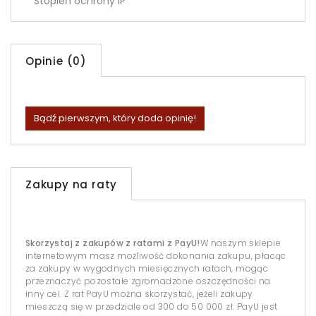
Stopień ochrony IP
Opinie (0)
Bądź pierwszym, który doda opinię!
Zakupy na raty
Skorzystaj z zakupów z ratami z PayU!
W naszym sklepie
internetowym masz możliwość dokonania zakupu, płacąc
za zakupy w wygodnych miesięcznych ratach, mogąc
przeznaczyć pozostałe zgromadzone oszczędności na
inny cel. Z rat PayU można skorzystać, jeżeli zakupy
mieszczą się w przedziale od 300 do 50 000 zł. PayU jest