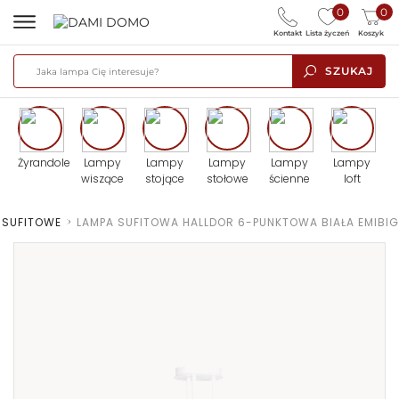
0
0
Kontakt
Lista życzeń
Koszyk
SZUKAJ
Żyrandole
Lampy
Lampy
Lampy
Lampy
Lampy
wiszące
stojące
stołowe
ścienne
loft
 SUFITOWE
>
LAMPA SUFITOWA HALLDOR 6-PUNKTOWA BIAŁA EMIBIG