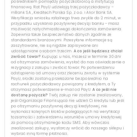
pośrednikiem pomiędzy pożyczkobiorcą a instytucją
finansową. Rat PayU udzielają trzej pożyczkodawcy –
mBank SA , Kreditech Polska Sp. z o.o. i Alior Bank SA.
Weryfikacja wniosku ratalnego trwa zwykle do 2 minut, w
przypadku uzyskania pozytywnej decyzji banku - masz
możliwość natychmiastowego dokończenia zamówienia.
Zapewnia także bezpieczeństwo danych zgodnie ze
standardami branżowymi. Przesyłane informacje są
zaszyfrowane, nie są nigdzie zapisywane ani
udostępniane osobom trzecim.
A co jeśli będziesz chciał
zwrócić towar?
Kupując u nas, możesz w terminie 30 dni
od otrzymania zamówienia, wysłać do nas oświadczenie o
rezygnacji z zakupu i zwrócić towar. Po potwierdzeniu
odstąpienia od umowy oraz zleceniu zwrotu w systemie
PayU, środki zostaną przekazane bezpośrednio na
rachunek pożyczkodawcy powiązany z kredytem, a Ty
otrzymasz potwierdzenie e-mail od PayU.
A co jeśli nie
dostanę pożyczki?
Twój zakup nie zostanie zrealizowany,
jeśli Organizacja Finansująca nie udzieli Ci kredytu lub jeśli
po otrzymaniu pozytywnej decyzji kredytowej, nie
wykonasz kolejnych kroków polegających na weryfikacji
tożsamości i zatwierdzeniu warunków umowy kredytowej
za pomocą otrzymanego kodu SMS. Aby wówczas
zrealizować zakupy, wystarczy wrócić do naszego sklepu i
wybrać inną formę płatności.