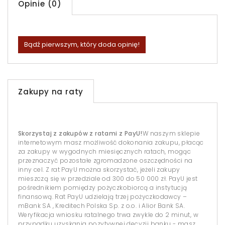
Opinie (0)
Bądź pierwszym, który doda opinię!
Zakupy na raty
Skorzystaj z zakupów z ratami z PayU!
W naszym sklepie
internetowym masz możliwość dokonania zakupu, płacąc
za zakupy w wygodnych miesięcznych ratach, mogąc
przeznaczyć pozostałe zgromadzone oszczędności na
inny cel. Z rat PayU można skorzystać, jeżeli zakupy
mieszczą się w przedziale od 300 do 50 000 zł. PayU jest
pośrednikiem pomiędzy pożyczkobiorcą a instytucją
finansową. Rat PayU udzielają trzej pożyczkodawcy –
mBank SA , Kreditech Polska Sp. z o.o. i Alior Bank SA.
Weryfikacja wniosku ratalnego trwa zwykle do 2 minut, w
przypadku uzyskania pozytywnej decyzji banku - masz