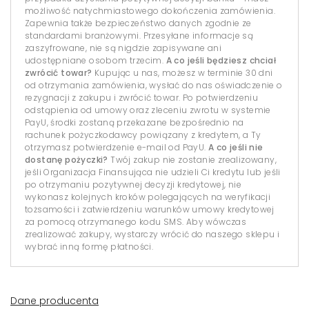
możliwość natychmiastowego dokończenia zamówienia.
Zapewnia także bezpieczeństwo danych zgodnie ze
standardami branżowymi. Przesyłane informacje są
zaszyfrowane, nie są nigdzie zapisywane ani
udostępniane osobom trzecim.
A co jeśli będziesz chciał
zwrócić towar?
Kupując u nas, możesz w terminie 30 dni
od otrzymania zamówienia, wysłać do nas oświadczenie o
rezygnacji z zakupu i zwrócić towar. Po potwierdzeniu
odstąpienia od umowy oraz zleceniu zwrotu w systemie
PayU, środki zostaną przekazane bezpośrednio na
rachunek pożyczkodawcy powiązany z kredytem, a Ty
otrzymasz potwierdzenie e-mail od PayU.
A co jeśli nie
dostanę pożyczki?
Twój zakup nie zostanie zrealizowany,
jeśli Organizacja Finansująca nie udzieli Ci kredytu lub jeśli
po otrzymaniu pozytywnej decyzji kredytowej, nie
wykonasz kolejnych kroków polegających na weryfikacji
tożsamości i zatwierdzeniu warunków umowy kredytowej
za pomocą otrzymanego kodu SMS. Aby wówczas
zrealizować zakupy, wystarczy wrócić do naszego sklepu i
wybrać inną formę płatności.
Dane producenta