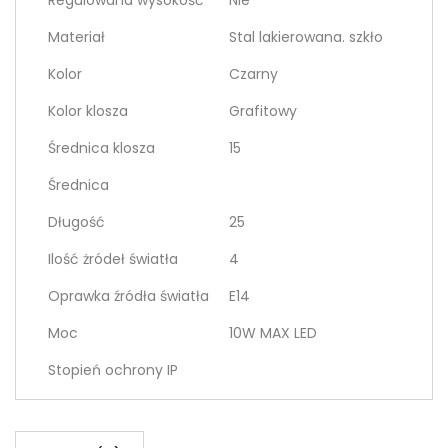
Regulowana wysokość
Nie
Materiał
Stal lakierowana. szkło
Kolor
Czarny
Kolor klosza
Grafitowy
Średnica klosza
15
Średnica
Długość
25
Ilość żródeł światła
4
Oprawka źródła światła
E14
Moc
10W MAX LED
Stopień ochrony IP