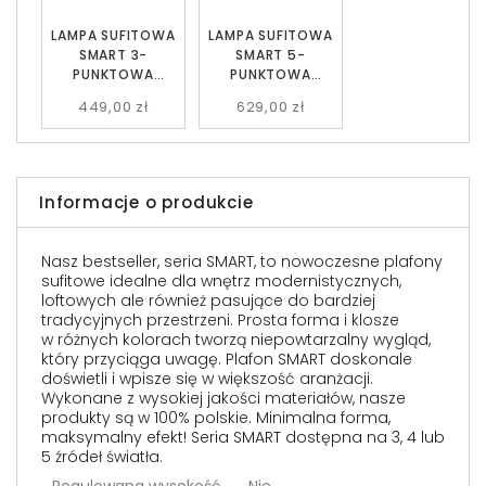
LAMPA SUFITOWA
LAMPA SUFITOWA
SMART 3-
SMART 5-
PUNKTOWA
PUNKTOWA
CZARNA/GRAFITO
CZARNA/GRAFITO
449,00 zł
629,00 zł
WA EMIBIG
WA EMIBIG
Informacje o produkcie
Nasz bestseller, seria SMART, to nowoczesne plafony
sufitowe idealne dla wnętrz modernistycznych,
loftowych ale również pasujące do bardziej
tradycyjnych przestrzeni. Prosta forma i klosze
w różnych kolorach tworzą niepowtarzalny wygląd,
który przyciąga uwagę. Plafon SMART doskonale
doświetli i wpisze się w większość aranżacji.
Wykonane z wysokiej jakości materiałów, nasze
produkty są w 100% polskie. Minimalna forma,
maksymalny efekt! Seria SMART dostępna na 3, 4 lub
5 źródeł światła.