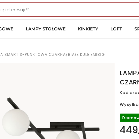
OGOWE
LAMPY STOŁOWE
KINKIETY
LOFT
S
A SMART 3-PUNKTOWA CZARNA/BIAŁE KULE EMIBIG
LAMP
CZARN
Kod pro
Wysyłka
Darmow
449,