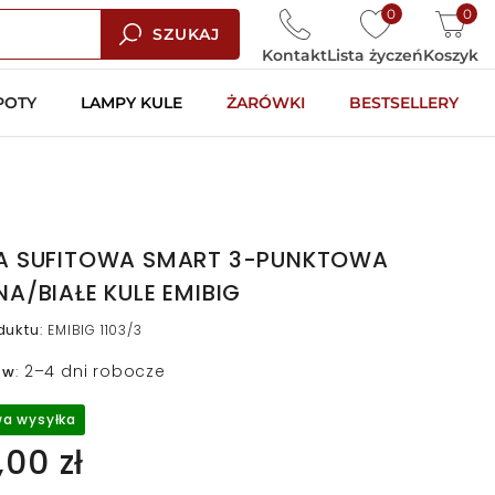
0
0
SZUKAJ
Kontakt
Lista życzeń
Koszyk
POTY
LAMPY KULE
ŻARÓWKI
BESTSELLERY
A SUFITOWA SMART 3-PUNKTOWA
A/BIAŁE KULE EMIBIG
duktu
:
EMIBIG 1103/3
2–4 dni robocze
 w
:
a wysyłka
00 zł