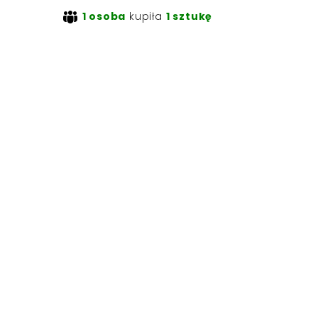
1 osoba
kupiła
1 sztukę