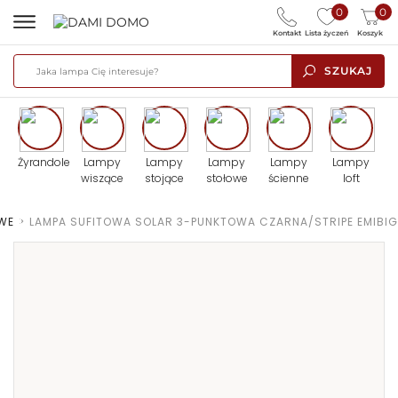
0
0
Kontakt
Lista życzeń
Koszyk
SZUKAJ
Żyrandole
Lampy
Lampy
Lampy
Lampy
Lampy
wiszące
stojące
stołowe
ścienne
loft
WE
>
LAMPA SUFITOWA SOLAR 3-PUNKTOWA CZARNA/STRIPE EMIBIG