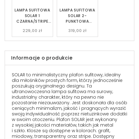
LAMPA SUFITOWA
LAMPA SUFITOWA
SOLAR 1
SOLAR 2-
CZARNA/STRIPE
PUNKTOWA
EMIBIG
CZARNA/STRIPE
229,00 zł
319,00 zł
EMIBIG
Informacje o produkcie
SOLAR to minimalistyczny plafon sufitowy, idealny
dla miłośników prostych form, którzy jednocześnie
poszukują oryginalnego designu. Ta
ultranowoczesna lampa sufitowa ma surowy,
industrialny charakter, który na pewno nie
pozostanie niezauważony. Jest doskonała dla osób
ceniących minimalizm, jakość i pragnących wyrazić
swoją indywidualność poprzez nietuzinkowe dodatki
w swoim otoczeniu. Plafon SOLAR jest wykonany
z wysokiej jakości materiałów, takich jak metal
i szkło. Klosze są dostępne w kolorach: grafit,
miodowy, transparentny oraz stripe. Dostępny