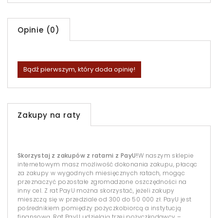
Opinie (0)
Bądź pierwszym, który doda opinię!
Zakupy na raty
Skorzystaj z zakupów z ratami z PayU!
W naszym sklepie
internetowym masz możliwość dokonania zakupu, płacąc
za zakupy w wygodnych miesięcznych ratach, mogąc
przeznaczyć pozostałe zgromadzone oszczędności na
inny cel. Z rat PayU można skorzystać, jeżeli zakupy
mieszczą się w przedziale od 300 do 50 000 zł. PayU jest
pośrednikiem pomiędzy pożyczkobiorcą a instytucją
finansową. Rat PayU udzielają trzej pożyczkodawcy –