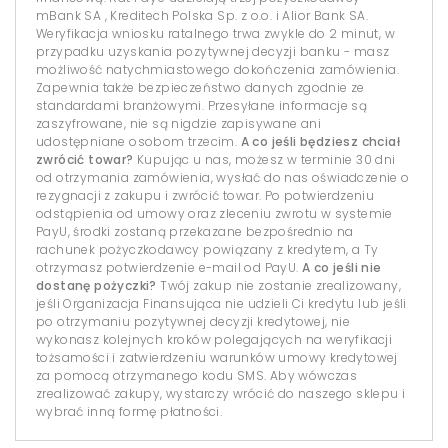
mBank SA , Kreditech Polska Sp. z o.o. i Alior Bank SA.
Weryfikacja wniosku ratalnego trwa zwykle do 2 minut, w
przypadku uzyskania pozytywnej decyzji banku - masz
możliwość natychmiastowego dokończenia zamówienia.
Zapewnia także bezpieczeństwo danych zgodnie ze
standardami branżowymi. Przesyłane informacje są
zaszyfrowane, nie są nigdzie zapisywane ani
udostępniane osobom trzecim.
A co jeśli będziesz chciał
zwrócić towar?
Kupując u nas, możesz w terminie 30 dni
od otrzymania zamówienia, wysłać do nas oświadczenie o
rezygnacji z zakupu i zwrócić towar. Po potwierdzeniu
odstąpienia od umowy oraz zleceniu zwrotu w systemie
PayU, środki zostaną przekazane bezpośrednio na
rachunek pożyczkodawcy powiązany z kredytem, a Ty
otrzymasz potwierdzenie e-mail od PayU.
A co jeśli nie
dostanę pożyczki?
Twój zakup nie zostanie zrealizowany,
jeśli Organizacja Finansująca nie udzieli Ci kredytu lub jeśli
po otrzymaniu pozytywnej decyzji kredytowej, nie
wykonasz kolejnych kroków polegających na weryfikacji
tożsamości i zatwierdzeniu warunków umowy kredytowej
za pomocą otrzymanego kodu SMS. Aby wówczas
zrealizować zakupy, wystarczy wrócić do naszego sklepu i
wybrać inną formę płatności.