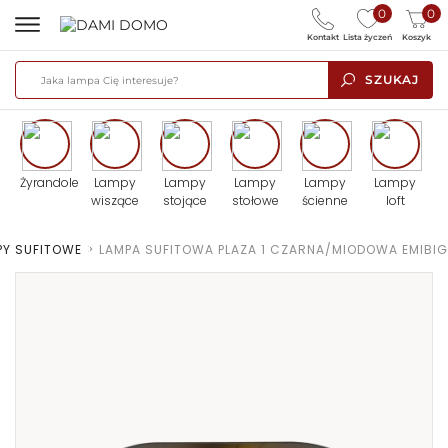
0
0
Kontakt
Lista życzeń
Koszyk
SZUKAJ
Żyrandole
Lampy
Lampy
Lampy
Lampy
Lampy
wiszące
stojące
stołowe
ścienne
loft
PY SUFITOWE
>
LAMPA SUFITOWA PLAZA 1 CZARNA/MIODOWA EMIBIG