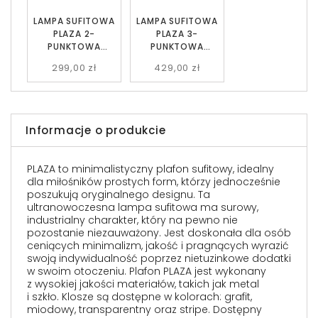
LAMPA SUFITOWA
LAMPA SUFITOWA
PLAZA 2-
PLAZA 3-
PUNKTOWA
PUNKTOWA
CZARNA/MIODOWA
CZARNA/MIODOWA
299,00 zł
429,00 zł
EMIBIG
EMIBIG
Informacje o produkcie
PLAZA to minimalistyczny plafon sufitowy, idealny
dla miłośników prostych form, którzy jednocześnie
poszukują oryginalnego designu. Ta
ultranowoczesna lampa sufitowa ma surowy,
industrialny charakter, który na pewno nie
pozostanie niezauważony. Jest doskonała dla osób
ceniących minimalizm, jakość i pragnących wyrazić
swoją indywidualność poprzez nietuzinkowe dodatki
w swoim otoczeniu. Plafon PLAZA jest wykonany
z wysokiej jakości materiałów, takich jak metal
i szkło. Klosze są dostępne w kolorach: grafit,
miodowy, transparentny oraz stripe. Dostępny