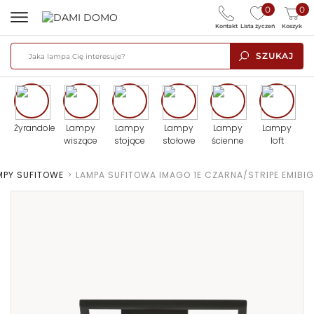
0
0
Kontakt
Lista życzeń
Koszyk
SZUKAJ
Żyrandole
Lampy
Lampy
Lampy
Lampy
Lampy
wiszące
stojące
stołowe
ścienne
loft
MPY SUFITOWE
>
LAMPA SUFITOWA IMAGO 1E CZARNA/STRIPE EMIBIG