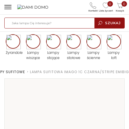
0
0
Kontakt
Lista życzeń
Koszyk
SZUKAJ
Żyrandole
Lampy
Lampy
Lampy
Lampy
Lampy
wiszące
stojące
stołowe
ścienne
loft
PY SUFITOWE
>
LAMPA SUFITOWA IMAGO 1C CZARNA/STRIPE EMIBIG