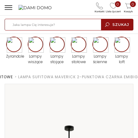
0
0
Kontakt
Lista życzeń
Koszyk
SZUKAJ
Żyrandole
Lampy
Lampy
Lampy
Lampy
Lampy
wiszące
stojące
stołowe
ścienne
loft
FITOWE
>
LAMPA SUFITOWA MAVERICK 2-PUNKTOWA CZARNA EMIBIG