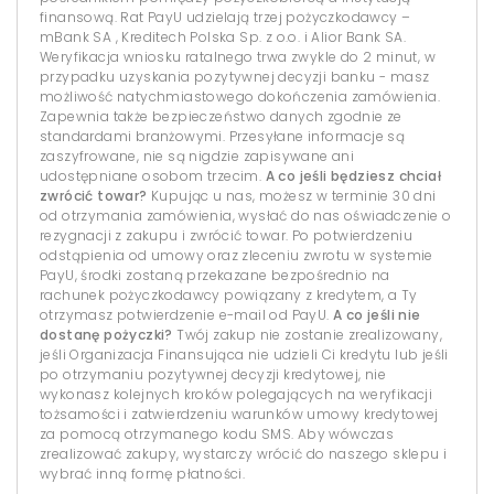
finansową. Rat PayU udzielają trzej pożyczkodawcy –
mBank SA , Kreditech Polska Sp. z o.o. i Alior Bank SA.
Weryfikacja wniosku ratalnego trwa zwykle do 2 minut, w
przypadku uzyskania pozytywnej decyzji banku - masz
możliwość natychmiastowego dokończenia zamówienia.
Zapewnia także bezpieczeństwo danych zgodnie ze
standardami branżowymi. Przesyłane informacje są
zaszyfrowane, nie są nigdzie zapisywane ani
udostępniane osobom trzecim.
A co jeśli będziesz chciał
zwrócić towar?
Kupując u nas, możesz w terminie 30 dni
od otrzymania zamówienia, wysłać do nas oświadczenie o
rezygnacji z zakupu i zwrócić towar. Po potwierdzeniu
odstąpienia od umowy oraz zleceniu zwrotu w systemie
PayU, środki zostaną przekazane bezpośrednio na
rachunek pożyczkodawcy powiązany z kredytem, a Ty
otrzymasz potwierdzenie e-mail od PayU.
A co jeśli nie
dostanę pożyczki?
Twój zakup nie zostanie zrealizowany,
jeśli Organizacja Finansująca nie udzieli Ci kredytu lub jeśli
po otrzymaniu pozytywnej decyzji kredytowej, nie
wykonasz kolejnych kroków polegających na weryfikacji
tożsamości i zatwierdzeniu warunków umowy kredytowej
za pomocą otrzymanego kodu SMS. Aby wówczas
zrealizować zakupy, wystarczy wrócić do naszego sklepu i
wybrać inną formę płatności.