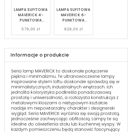
LAMPA SUFITOWA
LAMPA SUFITOWA
MAVERICK 4-
MAVERICK 6-
PUNKTOWA
PUNKTOWA
CZARNA EMIBIG
CZARNA EMIBIG
579,00 zł
829,00 zł
Informacje o produkcie
Seria lamp MAVERICK to doskonałe połączenie
piękna i minimalizmu. Te ultranowoczesne lampy
inspirowane stylem loftu doskonale sprawdzą się w
minimalistycznych, industrialnych wnętrzach. Ich
jednolita kolorystyka podkreśla ponadczasową
prostotę i uniwersalność, a rozłożysta konstrukcja z
metalowymi kloszami o nietypowym kształcie
nadaje im niepowtarzalny charakter i designerski
wygląd. Seria MAVERICK wyróżnia się swoją prostotą,
jednocześnie zachwycając obfitością. Lampy te są
idealne do oświetlenia stołu lub kuchennej wyspy. W
każdym pomieszczeniu będą stanowić fascynujący