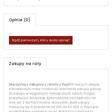
Opinie (0)
Bądź pierwszym, który doda opinię!
Zakupy na raty
Skorzystaj z zakupów z ratami z PayU!
W naszym sklepie
internetowym masz możliwość dokonania zakupu, płacąc
za zakupy w wygodnych miesięcznych ratach, mogąc
przeznaczyć pozostałe zgromadzone oszczędności na
inny cel. Z rat PayU można skorzystać, jeżeli zakupy
mieszczą się w przedziale od 300 do 50 000 zł. PayU jest
pośrednikiem pomiędzy pożyczkobiorcą a instytucją