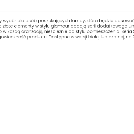
nały wybór dla osób poszukujących lampy, która będzie pasowa
złote elementy w stylu glamour dodają serii dodatkowego uroku 
ażdą aranżację, niezależnie od stylu pomieszczenia. Seria S
owieczność produktu. Dostępne w wersji białej lub czarnej, na 2, 