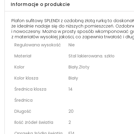
Informacje o produkcie
Plafon sufitowy SPLENDI z ozdobną złotą rurką to dosko
że idealnie nadaje się do niższych pomieszczeń. Ozdobne 
i nowoczesny. Można w prosty sposób wkomponować go w k
z materiałów wysokiej jakości, co zapewnia trwałość i dług
Regulowana wysokość
Nie
Materiał
Stal lakierowana. szkło
Kolor
Biały.Złoty
Kolor klosza
Biały
Średnica klosza
14
Średnica
Długość
20
Ilość żródeł światła
2
Oprawka źródła światła
E14