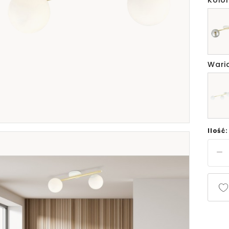
Kolor
Wari
Ilość: