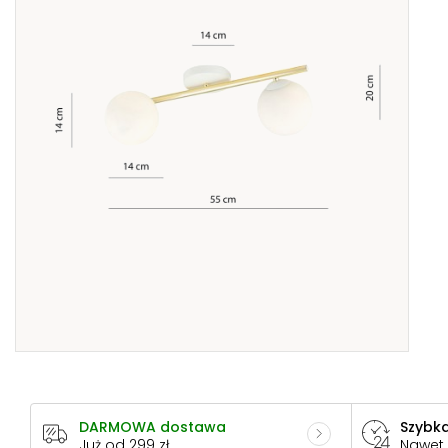
DARMOWA dostawa
Szybka
Już od 299 zł
Nawet