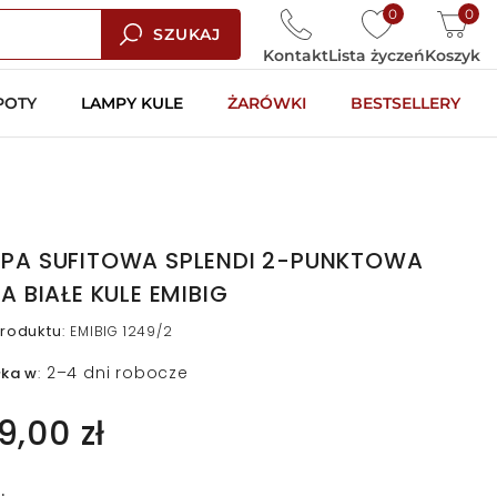
0
0
SZUKAJ
Kontakt
Lista życzeń
Koszyk
POTY
LAMPY KULE
ŻARÓWKI
BESTSELLERY
PA SUFITOWA SPLENDI 2-PUNKTOWA
ŁA BIAŁE KULE EMIBIG
roduktu
:
EMIBIG 1249/2
2–4 dni robocze
łka w
:
9,00 zł