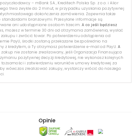
 pożyczkodawcy – mBank SA , Kreditech Polska Sp. z o.o. i Alior
lnego trwa zwykle do 2 minut, w przypadku uzyskania pozytywnej
natychmiastowego dokończenia zamówienia. Zapewnia także
 standardami branżowymi. Przesyłane informacje są
isywane ani udostępniane osobom trzecim.
A co jeśli będziesz
s, możesz w terminie 30 dni od otrzymania zamówienia, wysłać
 zakupu i zwrócić towar. Po potwierdzeniu odstąpienia od
temie PayU, środki zostaną przekazane bezpośrednio na
 z kredytem, a Ty otrzymasz potwierdzenie e-mail od PayU.
A
 zakup nie zostanie zrealizowany, jeśli Organizacja Finansująca
 otrzymaniu pozytywnej decyzji kredytowej, nie wykonasz kolejnych
i tożsamości i zatwierdzeniu warunków umowy kredytowej za
y wówczas zrealizować zakupy, wystarczy wrócić do naszego
ci.
Opinie