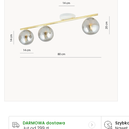
DARMOWA dostawa
Szybka
Już od 299 zł
Nawet