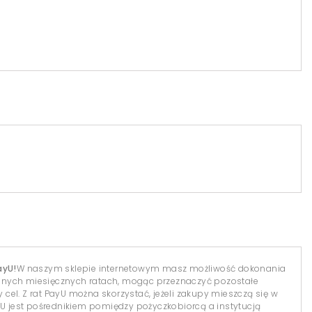
ayU!
W naszym sklepie internetowym masz możliwość dokonania
dnych miesięcznych ratach, mogąc przeznaczyć pozostałe
el. Z rat PayU można skorzystać, jeżeli zakupy mieszczą się w
yU jest pośrednikiem pomiędzy pożyczkobiorcą a instytucją