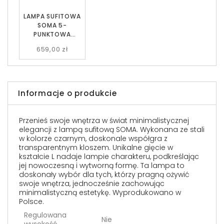
LAMPA SUFITOWA
SOMA 5-
PUNKTOWA
CZARNA
659,00 zł
PRZEZROCZYSTA
EMIBIG
Informacje o produkcie
Przenieś swoje wnętrza w świat minimalistycznej
elegancji z lampą sufitową SOMA. Wykonana ze stali
w kolorze czarnym, doskonale współgra z
transparentnym kloszem. Unikalne gięcie w
kształcie L nadaje lampie charakteru, podkreślając
jej nowoczesną i wytworną formę. Ta lampa to
doskonały wybór dla tych, którzy pragną ożywić
swoje wnętrza, jednocześnie zachowując
minimalistyczną estetykę. Wyprodukowano w
Polsce.
Regulowana
Nie