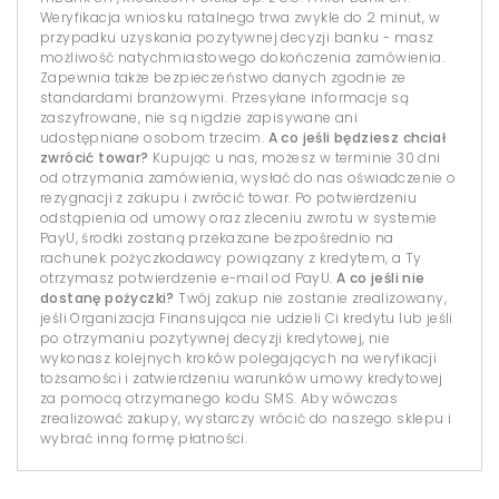
Weryfikacja wniosku ratalnego trwa zwykle do 2 minut, w
przypadku uzyskania pozytywnej decyzji banku - masz
możliwość natychmiastowego dokończenia zamówienia.
Zapewnia także bezpieczeństwo danych zgodnie ze
standardami branżowymi. Przesyłane informacje są
zaszyfrowane, nie są nigdzie zapisywane ani
udostępniane osobom trzecim.
A co jeśli będziesz chciał
zwrócić towar?
Kupując u nas, możesz w terminie 30 dni
od otrzymania zamówienia, wysłać do nas oświadczenie o
rezygnacji z zakupu i zwrócić towar. Po potwierdzeniu
odstąpienia od umowy oraz zleceniu zwrotu w systemie
PayU, środki zostaną przekazane bezpośrednio na
rachunek pożyczkodawcy powiązany z kredytem, a Ty
otrzymasz potwierdzenie e-mail od PayU.
A co jeśli nie
dostanę pożyczki?
Twój zakup nie zostanie zrealizowany,
jeśli Organizacja Finansująca nie udzieli Ci kredytu lub jeśli
po otrzymaniu pozytywnej decyzji kredytowej, nie
wykonasz kolejnych kroków polegających na weryfikacji
tożsamości i zatwierdzeniu warunków umowy kredytowej
za pomocą otrzymanego kodu SMS. Aby wówczas
zrealizować zakupy, wystarczy wrócić do naszego sklepu i
wybrać inną formę płatności.