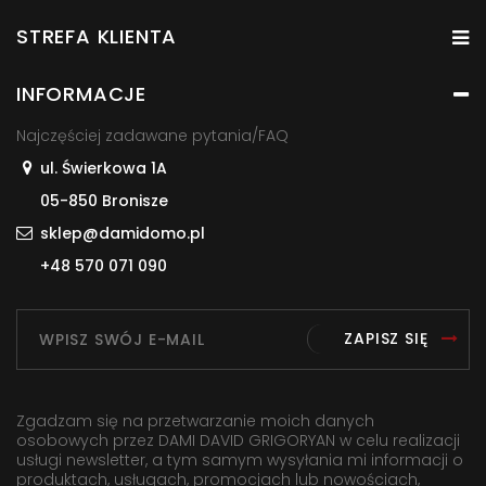
STREFA KLIENTA
INFORMACJE
Najczęściej zadawane pytania/FAQ
ul. Świerkowa 1A
05-850 Bronisze
sklep@damidomo.pl
+48 570 071 090
ZAPISZ SIĘ
Zgadzam się na przetwarzanie moich danych
osobowych przez DAMI DAVID GRIGORYAN w celu realizacji
usługi newsletter, a tym samym wysyłania mi informacji o
produktach, usługach, promocjach lub nowościach,