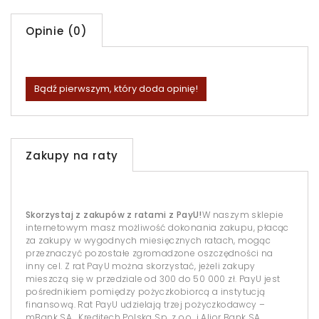
Opinie (0)
Bądź pierwszym, który doda opinię!
Zakupy na raty
Skorzystaj z zakupów z ratami z PayU!
W naszym sklepie
internetowym masz możliwość dokonania zakupu, płacąc
za zakupy w wygodnych miesięcznych ratach, mogąc
przeznaczyć pozostałe zgromadzone oszczędności na
inny cel. Z rat PayU można skorzystać, jeżeli zakupy
mieszczą się w przedziale od 300 do 50 000 zł. PayU jest
pośrednikiem pomiędzy pożyczkobiorcą a instytucją
finansową. Rat PayU udzielają trzej pożyczkodawcy –
mBank SA , Kreditech Polska Sp. z o.o. i Alior Bank SA.