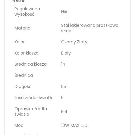
Polsce.
Regulowana
Nie
wysokość
Stal lakierowana proszkowo.
Materiał
szkło
Kolor
Czarny.Złoty
Kolor klosza
Biały
Średnica klosza
14
Średnica
Długość
55
Ilość żródeł światła
5
Oprawka źródła
E14
światła
Moc
10W MAX LED