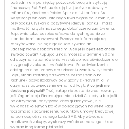
pośrednikiem pomiędzy pożyczkobiorcą a instytucją
finansową. Rat PayU udzielają trzej pożyczkodawcy –
mBank SA , Kreditech Polska Sp. z o.o. i Alior Bank SA.
Weryfikacja wniosku ratalnego trwa zwykle do 2 minut, w
przypadku uzyskania pozytywnej decyzji banku - masz
możliwość natychmiastowego dokończenia zamówienia.
Zapewnia także bezpieczeństwo danych zgodnie ze
standardami branżowymi. Przesyłane informacje są
zaszyfrowane, nie są nigdzie zapisywane ani
udostępniane osobom trzecim.
A co jeśli będziesz chciał
zwrócić towar?
Kupując u nas, możesz w terminie 30 dni
od otrzymania zamówienia, wysłać do nas oświadczenie o
rezygnacji z zakupu i zwrócić towar. Po potwierdzeniu
odstąpienia od umowy oraz zleceniu zwrotu w systemie
PayU, środki zostaną przekazane bezpośrednio na
rachunek pożyczkodawcy powiązany z kredytem, a Ty
otrzymasz potwierdzenie e-mail od PayU.
A co jeśli nie
dostanę pożyczki?
Twój zakup nie zostanie zrealizowany,
jeśli Organizacja Finansująca nie udzieli Ci kredytu lub jeśli
po otrzymaniu pozytywnej decyzji kredytowej, nie
wykonasz kolejnych kroków polegających na weryfikacji
tożsamości i zatwierdzeniu warunków umowy kredytowej
za pomocą otrzymanego kodu SMS. Aby wówczas
zrealizować zakupy, wystarczy wrócić do naszego sklepu i
wybrać inną formę płatności.