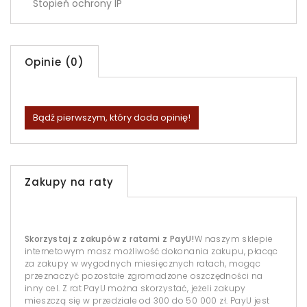
Stopień ochrony IP
Opinie (0)
Bądź pierwszym, który doda opinię!
Zakupy na raty
Skorzystaj z zakupów z ratami z PayU!
W naszym sklepie
internetowym masz możliwość dokonania zakupu, płacąc
za zakupy w wygodnych miesięcznych ratach, mogąc
przeznaczyć pozostałe zgromadzone oszczędności na
inny cel. Z rat PayU można skorzystać, jeżeli zakupy
mieszczą się w przedziale od 300 do 50 000 zł. PayU jest