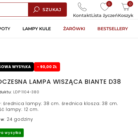
0
0
SZUKAJ
Kontakt
Lista życzeń
Koszyk
POTY
LAMPY KULE
ŻARÓWKI
BESTSELLERY
SOWA WYSYŁKA
- 90,00 ZŁ
CZESNA LAMPA WISZĄCA BIANTE D38
duktu
:
LDP 1104-380
średnica lampy: 38 cm. średnica klosza: 38 cm.
y
:
ć lampy: 12 cm.
24 godziny
 w
:
a wysyłka