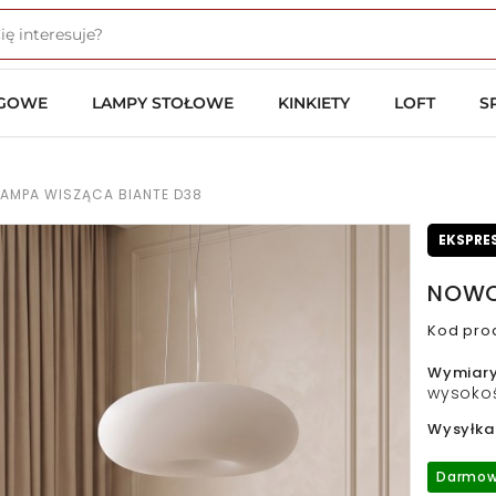
OGOWE
LAMPY STOŁOWE
KINKIETY
LOFT
S
AMPA WISZĄCA BIANTE D38
EKSPRE
NOWO
Kod pro
Wymiar
wysokoś
Wysyłka
Darmow