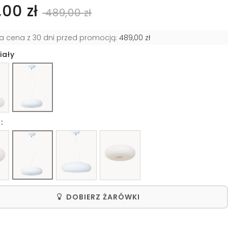
00 zł
489,00 zł
za cena z 30 dni przed promocją:
489,00 zł
iały
:
DOBIERZ ŻARÓWKI