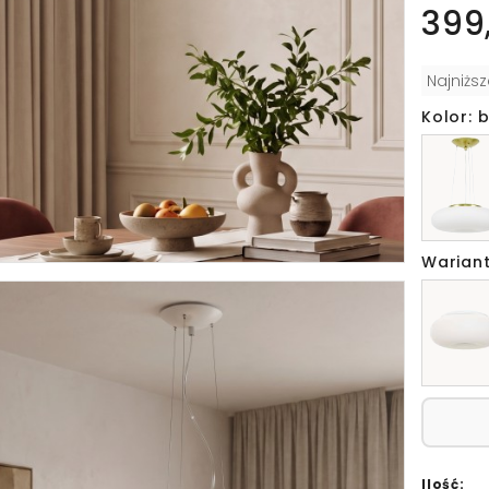
399,
Najniżs
Kolor: b
Wariant
Ilość: