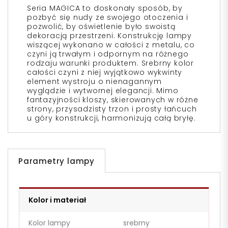
Seria MAGICA to doskonały sposób, by
pozbyć się nudy ze swojego otoczenia i
pozwolić, by oświetlenie było swoistą
dekoracją przestrzeni. Konstrukcję lampy
wiszącej wykonano w całości z metalu, co
czyni ją trwałym i odpornym na różnego
rodzaju warunki produktem. Srebrny kolor
całości czyni z niej wyjątkowo wykwinty
element wystroju o nienagannym
wyglądzie i wytwornej elegancji. Mimo
fantazyjności kloszy, skierowanych w różne
strony, przysadzisty trzon i prosty łańcuch
u góry konstrukcji, harmonizują całą bryłę.
Parametry lampy
Kolor i materiał
Kolor lampy
srebrny