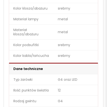
Kolor klosza/abażuru
srebrny
Materiał lampy
metal
Materiał
metal
klosza/abażuru
Kolor podsufitki
srebrny
Kolor kabla/łańcucha
srebrny
Dane techniczne
Typ żarówki
G4 oraz LED
Ilość punktów światła
12
Rodzaj gwintu
G4