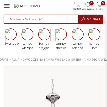
0
0
Kontakt
Lista życzeń
Koszyk
SZUKAJ
Żyrandole
Lampy
Lampy
Lampy
Lampy
Lampy
wiszące
stojące
stołowe
ścienne
loft
ORYGINALNA NOWOCZESNA LAMPA WISZĄCA SREBRNA MAGICA W12