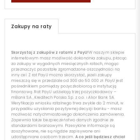
Zakupy na raty
Skorzystaj z zakupów z ratami z PayU!
W naszym sklepie
internetowym masz możliwość dokonania zakupu, płacąc
za zakupy w wygodnych miesięcznych ratach, mogąc
przeznaczyć pozostałe zgromadzone oszczędności na
inny cel. Z rat PayU można skorzystać, jeżeli zakupy
mieszczą się w przedziale od 300 do 50 000 zł. PayU jest
pośrednikiem pomiędzy pożyczkobiorcą a instytucją
finansową. Rat PayU udzielają trzej pożyczkodawcy –
mBank SA , Kreditech Polska Sp. z o.o. i Alior Bank SA.
Weryfikacja wniosku ratalnego trwa zwykle do 2 minut, w
przypadku uzyskania pozytywnej decyzji banku - masz
możliwość natychmiastowego dokończenia zamówienia.
Zapewnia także bezpieczeństwo danych zgodnie ze
standardami branżowymi. Przesyłane informacje są
zaszyfrowane, nie są nigdzie zapisywane ani
udostępniane osobom trzecim.
A co jeśli będziesz chciał