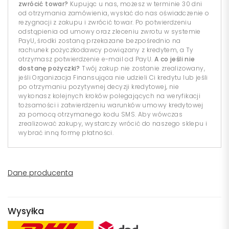
zwrócić towar?
Kupując u nas, możesz w terminie 30 dni
od otrzymania zamówienia, wysłać do nas oświadczenie o
rezygnacji z zakupu i zwrócić towar. Po potwierdzeniu
odstąpienia od umowy oraz zleceniu zwrotu w systemie
PayU, środki zostaną przekazane bezpośrednio na
rachunek pożyczkodawcy powiązany z kredytem, a Ty
otrzymasz potwierdzenie e-mail od PayU.
A co jeśli nie
dostanę pożyczki?
Twój zakup nie zostanie zrealizowany,
jeśli Organizacja Finansująca nie udzieli Ci kredytu lub jeśli
po otrzymaniu pozytywnej decyzji kredytowej, nie
wykonasz kolejnych kroków polegających na weryfikacji
tożsamości i zatwierdzeniu warunków umowy kredytowej
za pomocą otrzymanego kodu SMS. Aby wówczas
zrealizować zakupy, wystarczy wrócić do naszego sklepu i
wybrać inną formę płatności.
Dane producenta
Wysyłka