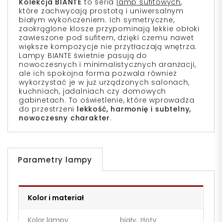
Kolekcja BIANTE
to seria
lamp sufitowych
,
które zachwycają prostotą i uniwersalnym
białym wykończeniem. Ich symetryczne,
zaokrąglone klosze przypominają lekkie obłoki
zawieszone pod sufitem, dzięki czemu nawet
większe kompozycje nie przytłaczają wnętrza.
Lampy BIANTE świetnie pasują do
nowoczesnych i minimalistycznych aranżacji,
ale ich spokojna forma pozwala również
wykorzystać je w już urządzonych salonach,
kuchniach, jadalniach czy domowych
gabinetach. To oświetlenie, które wprowadza
do przestrzeni
lekkość, harmonię i subtelny,
nowoczesny charakter
.
Parametry lampy
Kolor i materiał
Kolor lampy
biały, złoty