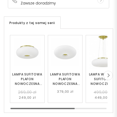
Zawsze doradzimy
Produkty z tej samej serii
LAMPA SUFITOWA
LAMPA SUFITOWA
LAMPA WISZĄC
PLAFON
PLAFON
SUFITOWA
NOWOCZESNA
NOWOCZESNA
NOWOCZESNA
BIAŁO-ZŁOTA
BIAŁO-ZŁOTA
BIAŁO-ZŁOTA
379,00 zł
269,00 zł
499,00 zł
BIANTE D28
BIANTE D38
BIANTE D38
249,00 zł
449,00 zł