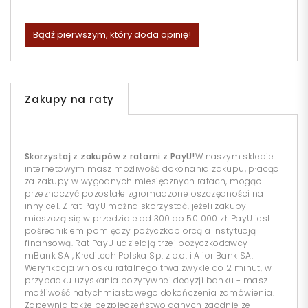
Bądź pierwszym, który doda opinię!
Zakupy na raty
Skorzystaj z zakupów z ratami z PayU!
W naszym sklepie
internetowym masz możliwość dokonania zakupu, płacąc
za zakupy w wygodnych miesięcznych ratach, mogąc
przeznaczyć pozostałe zgromadzone oszczędności na
inny cel. Z rat PayU można skorzystać, jeżeli zakupy
mieszczą się w przedziale od 300 do 50 000 zł. PayU jest
pośrednikiem pomiędzy pożyczkobiorcą a instytucją
finansową. Rat PayU udzielają trzej pożyczkodawcy –
mBank SA , Kreditech Polska Sp. z o.o. i Alior Bank SA.
Weryfikacja wniosku ratalnego trwa zwykle do 2 minut, w
przypadku uzyskania pozytywnej decyzji banku - masz
możliwość natychmiastowego dokończenia zamówienia.
Zapewnia także bezpieczeństwo danych zgodnie ze