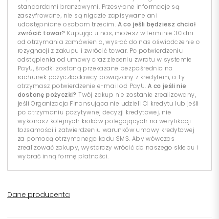
standardami branżowymi. Przesyłane informacje są
zaszyfrowane, nie są nigdzie zapisywane ani
udostępniane osobom trzecim.
A co jeśli będziesz chciał
zwrócić towar?
Kupując u nas, możesz w terminie 30 dni
od otrzymania zamówienia, wysłać do nas oświadczenie o
rezygnacji z zakupu i zwrócić towar. Po potwierdzeniu
odstąpienia od umowy oraz zleceniu zwrotu w systemie
PayU, środki zostaną przekazane bezpośrednio na
rachunek pożyczkodawcy powiązany z kredytem, a Ty
otrzymasz potwierdzenie e-mail od PayU.
A co jeśli nie
dostanę pożyczki?
Twój zakup nie zostanie zrealizowany,
jeśli Organizacja Finansująca nie udzieli Ci kredytu lub jeśli
po otrzymaniu pozytywnej decyzji kredytowej, nie
wykonasz kolejnych kroków polegających na weryfikacji
tożsamości i zatwierdzeniu warunków umowy kredytowej
za pomocą otrzymanego kodu SMS. Aby wówczas
zrealizować zakupy, wystarczy wrócić do naszego sklepu i
wybrać inną formę płatności.
Dane producenta