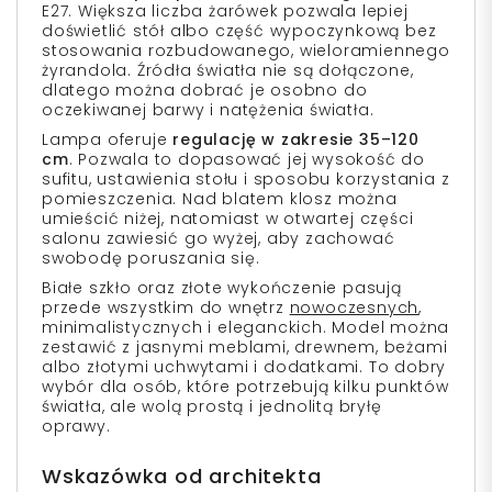
E27. Większa liczba żarówek pozwala lepiej
doświetlić stół albo część wypoczynkową bez
stosowania rozbudowanego, wieloramiennego
żyrandola. Źródła światła nie są dołączone,
dlatego można dobrać je osobno do
oczekiwanej barwy i natężenia światła.
Lampa oferuje
regulację w zakresie 35–120
cm
. Pozwala to dopasować jej wysokość do
sufitu, ustawienia stołu i sposobu korzystania z
pomieszczenia. Nad blatem klosz można
umieścić niżej, natomiast w otwartej części
salonu zawiesić go wyżej, aby zachować
swobodę poruszania się.
Białe szkło oraz złote wykończenie pasują
przede wszystkim do wnętrz
nowoczesnych
,
minimalistycznych i eleganckich. Model można
zestawić z jasnymi meblami, drewnem, beżami
albo złotymi uchwytami i dodatkami. To dobry
wybór dla osób, które potrzebują kilku punktów
światła, ale wolą prostą i jednolitą bryłę
oprawy.
Wskazówka od architekta