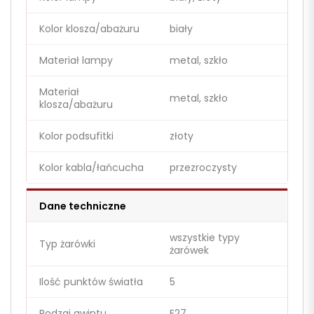
Kolor klosza/abażuru
biały
Materiał lampy
metal, szkło
Materiał
metal, szkło
klosza/abażuru
Kolor podsufitki
złoty
Kolor kabla/łańcucha
przezroczysty
Dane techniczne
wszystkie typy
Typ żarówki
żarówek
Ilość punktów światła
5
Rodzaj gwintu
E27