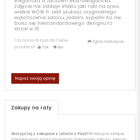
elegancka a zarazem ekstrawagancka.
Zdjęcie nie oddaje efektu jaki robi na żywo,
wielkie WOW !!! Jeśli szukasz oryginalnego
wykończenia salonu, jadalni, sypialni ito nie
boisz się niestandardowego designu to
strzał w 10.
Czy opinia ta była dla Ciebie
Zgłoś nadużycie
przydatna?
Tak
Nie
Napisz swoją opinię
Zakupy na raty
Skorzystaj z zakupów z ratami z PayU!
W naszym sklepie
internetowym masz możliwość dokonania zakupu, płacąc