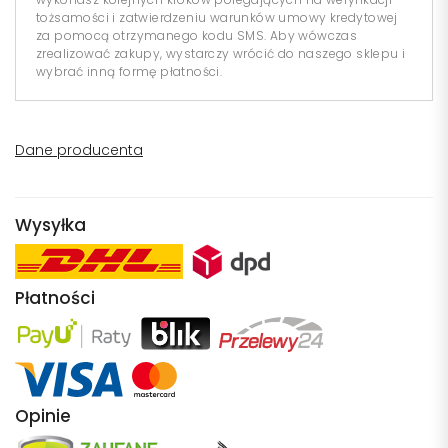
tożsamości i zatwierdzeniu warunków umowy kredytowej
za pomocą otrzymanego kodu SMS. Aby wówczas
zrealizować zakupy, wystarczy wrócić do naszego sklepu i
wybrać inną formę płatności.
Dane producenta
Wysyłka
Płatności
Opinie