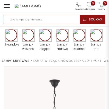
0
0
Kontakt
Lista życzeń
Koszyk
SZUKAJ
Żyrandole
Lampy
Lampy
Lampy
Lampy
Lampy
wiszące
stojące
stołowe
ścienne
loft
>
LAMPY SUFITOWE
>
LAMPA WISZĄCA NOWOCZESNA LOFT PONTI W5