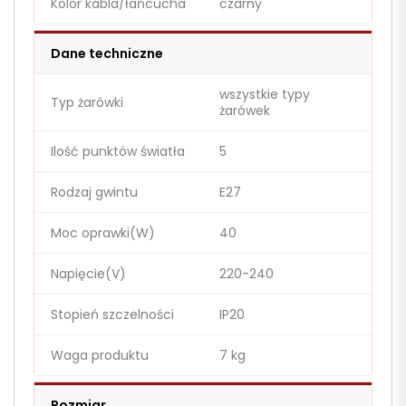
Kolor kabla/łańcucha
czarny
Dane techniczne
wszystkie typy
Typ żarówki
żarówek
Ilość punktów światła
5
Rodzaj gwintu
E27
Moc oprawki(W)
40
Napięcie(V)
220-240
Stopień szczelności
IP20
Waga produktu
7 kg
Rozmiar