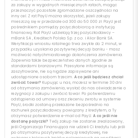
za zakupy w wygodnych miesięcznych ratach, mogąc
przeznaczyć pozostałe zgromadzone oszczędności na
inny cel. Z rat PayU można skorzystać, jeżeli zakupy
mieszczą się w przedziale od 300 do 50 000 zł. PayU jest
pośrednikiem pomiędzy pożyczkobiorcą a instytucją
finansową. Rat PayU udzielają trzej pożyczkodawcy –
mBank SA , Kreditech Polska Sp. z o.o. i Alior Bank SA.
Weryfikacja wniosku ratalnego trwa zwykle do 2 minut, w
przypadku uzyskania pozytywnej decyzji banku - masz
możliwość natychmiastowego dokończenia zamówienia.
Zapewnia także bezpieczeństwo danych zgodnie ze
standardami branżowymi. Przesyłane informacje są
zaszyfrowane, nie są nigdzie zapisywane ani
udostępniane osobom trzecim.
A co jeśli będziesz chciał
zwrócić towar?
Kupując u nas, możesz w terminie 30 dni
od otrzymania zamówienia, wysłać do nas oświadczenie o
rezygnacji z zakupu i zwrócić towar. Po potwierdzeniu
odstąpienia od umowy oraz zleceniu zwrotu w systemie
PayU, środki zostaną przekazane bezpośrednio na
rachunek pożyczkodawcy powiązany z kredytem, a Ty
otrzymasz potwierdzenie e-mail od PayU.
A co jeśli nie
dostanę pożyczki?
Twój zakup nie zostanie zrealizowany,
jeśli Organizacja Finansująca nie udzieli Ci kredytu lub jeśli
po otrzymaniu pozytywnej decyzji kredytowej, nie
wykonasz kolejnych kroków polegających na weryfikacji