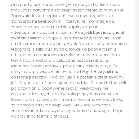
przypadku uzyskania pozytywnej decyzji banku - masz
możliwość natychmiastowego dokończenia zamówienia.
Zapewnia także bezpieczeństwo danych zgodnie ze
standardami branżowymi. Przesyłane informacje są
zaszyfrowane, nie są nigdzie zapisywane ani
udostępniane osobom trzecim.
A co jeśli będziesz chciał
zwrócić towar?
Kupując u nas, możesz w terminie 30 dni
od otrzymania zamówienia, wysłać do nas oświadczenie o
rezygnacji z zakupu i zwrócić towar. Po potwierdzeniu
odstąpienia od umowy oraz zleceniu zwrotu w systemie
PayU, środki zostaną przekazane bezpośrednio na
rachunek pożyczkodawcy powiązany z kredytem, a Ty
otrzymasz potwierdzenie e-mail od PayU.
A co jeśli nie
dostanę pożyczki?
Twój zakup nie zostanie zrealizowany,
jeśli Organizacja Finansująca nie udzieli Ci kredytu lub jeśli
po otrzymaniu pozytywnej decyzji kredytowej, nie
wykonasz kolejnych kroków polegających na weryfikacji
tożsamości i zatwierdzeniu warunków umowy kredytowej
za pomocą otrzymanego kodu SMS. Aby wówczas
zrealizować zakupy, wystarczy wrócić do naszego sklepu i
wybrać inną formę płatności.