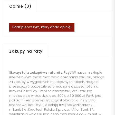
Opinie (0)
Bądź pierwszym, który doda opinię!
Zakupy na raty
Skorzystaj z zakupów z ratami z PayU!
W naszym sklepie
internetowym masz możliwość dokonania zakupu, płacąc
za zakupy w wygodnych miesięcznych ratach, mogąc
przeznaczyć pozostałe zgromadzone oszczędności na
inny cel. Z rat PayU można skorzystać, jeżeli zakupy
mieszczą się w przedziale od 300 do 50 000 zł. PayU jest
pośrednikiem pomiędzy pożyczkobiorcą a instytucją
finansową. Rat PayU udzielają trzej pożyczkodawcy –
mBank SA , Kreditech Polska Sp. z o.o. i Alior Bank SA.
Weryfikacja wniosku ratalnego trwa zwykle do 2 minut, w