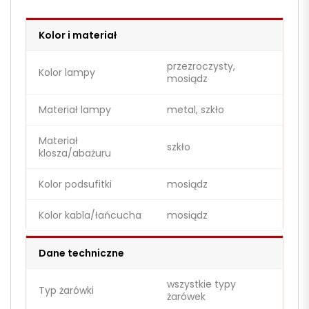
Kolor i materiał
przezroczysty,
Kolor lampy
mosiądz
Materiał lampy
metal, szkło
Materiał
szkło
klosza/abażuru
Kolor podsufitki
mosiądz
Kolor kabla/łańcucha
mosiądz
Dane techniczne
wszystkie typy
Typ żarówki
żarówek