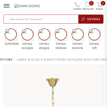
0
0
Kontakt
Lista życzeń
Koszyk
SZUKAJ
Żyrandole
Lampy
Lampy
Lampy
Lampy
Lampy
wiszące
stojące
stołowe
ścienne
loft
UFITOWE
>
LAMPA WISZĄCA NOWOCZESNA MOSIĘŻNA BOSCONE D55