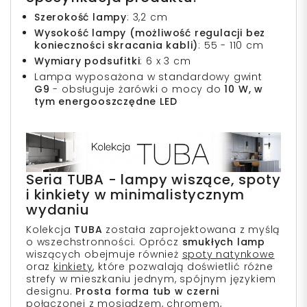
Szerokość lampy
: 3,2 cm
Wysokość lampy (możliwość regulacji bez
konieczności skracania kabli)
: 55 - 110 cm
Wymiary podsufitki
: 6 x 3 cm
Lampa wyposażona w standardowy gwint
G9
- obsługuje żarówki o mocy do
10 W, w
tym energooszczędne LED
Seria TUBA - lampy wiszące, spoty
i kinkiety w minimalistycznym
wydaniu
Kolekcja
TUBA
została zaprojektowana z myślą
o wszechstronności. Oprócz
smukłych lamp
wiszących obejmuje również
spoty natynkowe
oraz
kinkiety
, które pozwalają doświetlić różne
strefy w mieszkaniu jednym, spójnym językiem
designu.
Prosta forma tub w czerni
połączonej z
mosiądzem
,
chromem
,