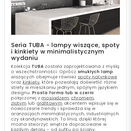
Seria TUBA - lampy wiszące, spoty
i kinkiety w minimalistycznym
wydaniu
Kolekcja
TUBA
została zaprojektowana z myślą
o wszechstronności. Oprócz
smukłych lamp
wiszących obejmuje również
spoty natynkowe
oraz
kinkiety
, które pozwalają doświetlić różne
strefy w mieszkaniu jednym, spójnym językiem
designu.
Prosta forma tub w czerni
połączonej z
mosiądzem
,
chromem
,
złotym
lub
grafitowym
akcentem wpisuje się w
nowoczesne trendy i sprawdza się w
aranżacjach minimalistycznych, industrialnych
czy skandynawskich. To linia, dzięki której
można stworzyć wnętrze dopracowane w
każdym detalu – od sufitu po ściany.