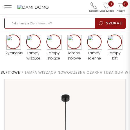
0
0
Kontakt
Lista życzeń
Koszyk
SZUKAJ
Żyrandole
Lampy
Lampy
Lampy
Lampy
Lampy
wiszące
stojące
stołowe
ścienne
loft
 SUFITOWE
>
LAMPA WISZĄCA NOWOCZESNA CZARNA TUBA SLIM W1