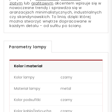
złotym
lub
grafitowym
akcentem wpisuje się w
nowoczesne trendy i sprawdza się w
aranżacjach minimalistycznych, industrialnych
czy skandynawskich. To linia, dzięki której
można stworzyć wnętrze dopracowane w
każdym detalu – od sufitu po ściany.
Parametry lampy
Kolor i materiał
Kolor lampy
czarny
Materiał lampy
metal
Kolor podsufitki
czarny
Kolor kabla/łańcucha
czarny