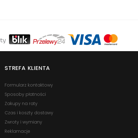
STREFA KLIENTA
Formularz kontaktowy
Sposoby płatności
Zakupy na raty
Czas i koszty dostawy
Zwroty i wymiany
Reklamacje