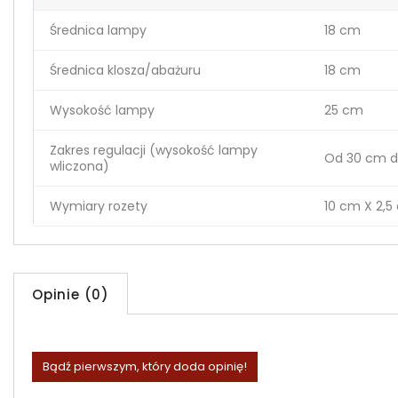
Średnica lampy
18 cm
Średnica klosza/abażuru
18 cm
Wysokość lampy
25 cm
Zakres regulacji (wysokość lampy
Od 30 cm d
wliczona)
Wymiary rozety
10 cm X 2,5
Opinie (0)
Bądź pierwszym, który doda opinię!