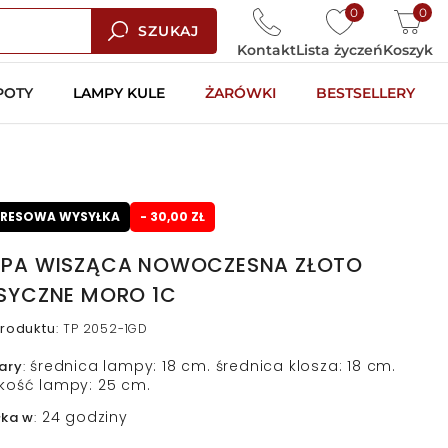
0
0
SZUKAJ
Kontakt
Lista życzeń
Koszyk
POTY
LAMPY KULE
ŻARÓWKI
BESTSELLERY
PRESOWA WYSYŁKA
- 30,00 ZŁ
PA WISZĄCA NOWOCZESNA ZŁOTO
SYCZNE MORO 1C
roduktu
:
TP 2052-1GD
średnica lampy: 18 cm. średnica klosza: 18 cm.
ary
:
kość lampy: 25 cm.
24 godziny
łka w
: