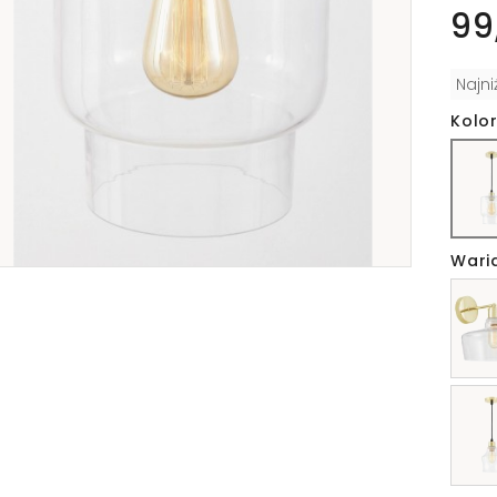
99
Najn
Kolor
Wari