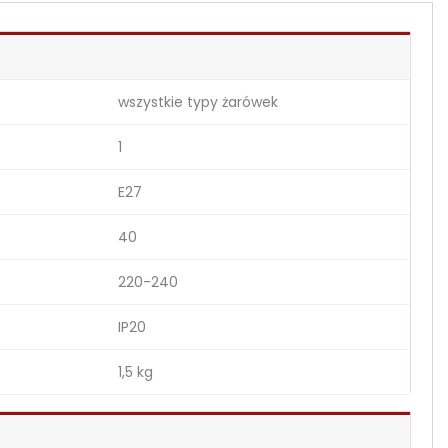
wszystkie typy żarówek
1
E27
40
220-240
IP20
1,5 kg