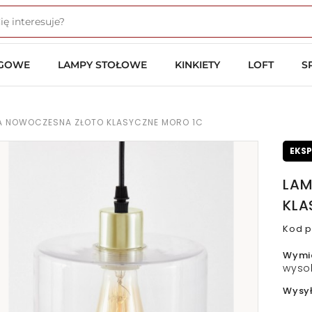
OGOWE
LAMPY STOŁOWE
KINKIETY
LOFT
S
A NOWOCZESNA ZŁOTO KLASYCZNE MORO 1C
EKS
LAM
KLA
Kod p
Wymi
wyso
Wysy