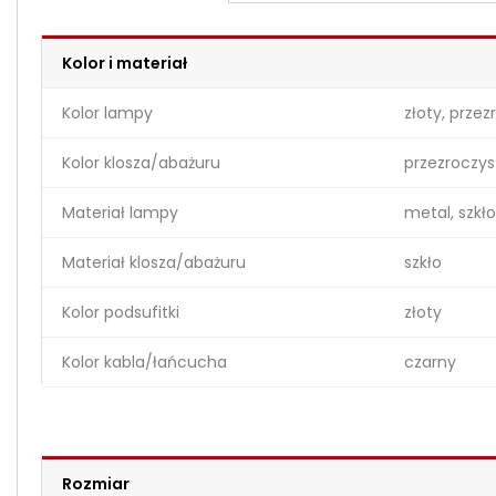
Kolor i materiał
Kolor lampy
złoty, przez
Kolor klosza/abażuru
przezroczys
Materiał lampy
metal, szkło
Materiał klosza/abażuru
szkło
Kolor podsufitki
złoty
Kolor kabla/łańcucha
czarny
Rozmiar