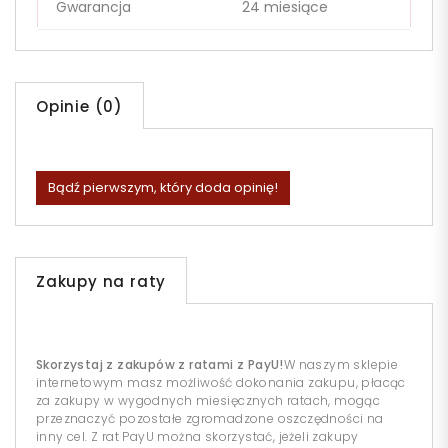
Gwarancja
24 miesiące
Opinie (0)
Bądź pierwszym, który doda opinię!
Zakupy na raty
Skorzystaj z zakupów z ratami z PayU!
W naszym sklepie
internetowym masz możliwość dokonania zakupu, płacąc
za zakupy w wygodnych miesięcznych ratach, mogąc
przeznaczyć pozostałe zgromadzone oszczędności na
inny cel. Z rat PayU można skorzystać, jeżeli zakupy