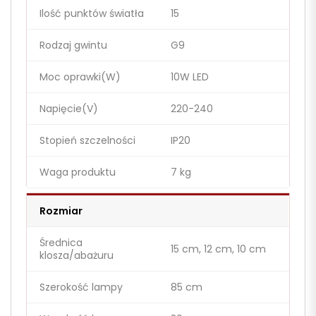
Ilość punktów światła
15
Rodzaj gwintu
G9
Moc oprawki(W)
10W LED
Napięcie(V)
220-240
Stopień szczelności
IP20
Waga produktu
7 kg
Rozmiar
Średnica
15 cm, 12 cm, 10 cm
klosza/abażuru
Szerokość lampy
85 cm