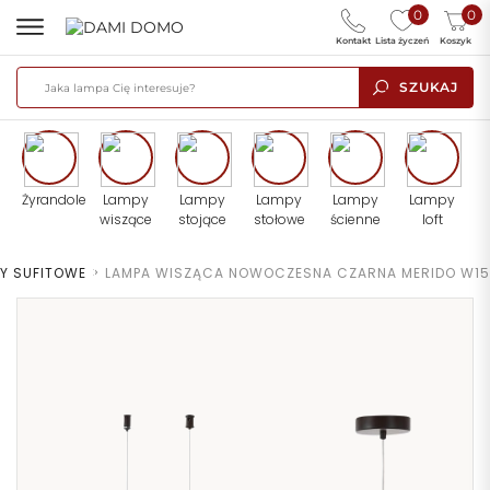
0
0
Kontakt
Lista życzeń
Koszyk
SZUKAJ
Żyrandole
Lampy
Lampy
Lampy
Lampy
Lampy
wiszące
stojące
stołowe
ścienne
loft
Y SUFITOWE
>
LAMPA WISZĄCA NOWOCZESNA CZARNA MERIDO W15