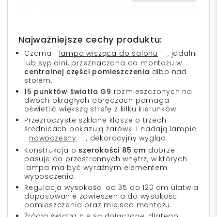
Najważniejsze cechy produktu:
Czarna
lampa wisząca do salonu
, jadalni
lub sypialni, przeznaczona do montażu w
centralnej części pomieszczenia
albo nad
stołem.
15 punktów światła G9
rozmieszczonych na
dwóch okrągłych obręczach pomaga
oświetlić większą strefę z kilku kierunków.
Przezroczyste szklane klosze o trzech
średnicach pokazują żarówki i nadają lampie
nowoczesny
, dekoracyjny wygląd.
Konstrukcja o
szerokości 85 cm
dobrze
pasuje do przestronnych wnętrz, w których
lampa ma być wyraźnym elementem
wyposażenia.
Regulacja wysokości od 35 do 120 cm ułatwia
dopasowanie zawieszenia do wysokości
pomieszczenia oraz miejsca montażu.
Źródła światła nie są dołączone, dlatego