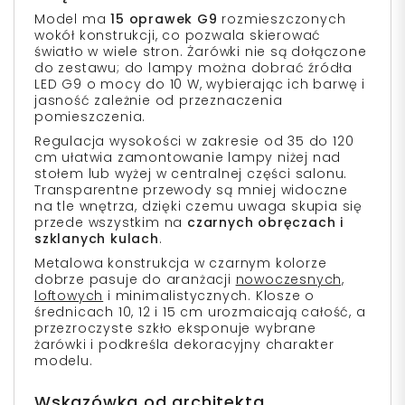
Model ma
15 oprawek G9
rozmieszczonych
wokół konstrukcji, co pozwala skierować
światło w wiele stron. Żarówki nie są dołączone
do zestawu; do lampy można dobrać źródła
LED G9 o mocy do 10 W, wybierając ich barwę i
jasność zależnie od przeznaczenia
pomieszczenia.
Regulacja wysokości w zakresie od 35 do 120
cm ułatwia zamontowanie lampy niżej nad
stołem lub wyżej w centralnej części salonu.
Transparentne przewody są mniej widoczne
na tle wnętrza, dzięki czemu uwaga skupia się
przede wszystkim na
czarnych obręczach i
szklanych kulach
.
Metalowa konstrukcja w czarnym kolorze
dobrze pasuje do aranżacji
nowoczesnych,
loftowych
i minimalistycznych. Klosze o
średnicach 10, 12 i 15 cm urozmaicają całość, a
przezroczyste szkło eksponuje wybrane
żarówki i podkreśla dekoracyjny charakter
modelu.
Wskazówka od architekta