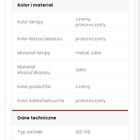
Kolor i materiał
czarny,
Kolor lampy
przezroczysty
Kolor klosza/abażuru
przezroczysty
Materiał lampy
metal, szkło
Materiał
szkło
klosza/abażuru
Kolor podsufitki
czarny
Kolor kabla/łańcucha
przezroczysty
Dane techniczne
Typ żarówki
LED G9