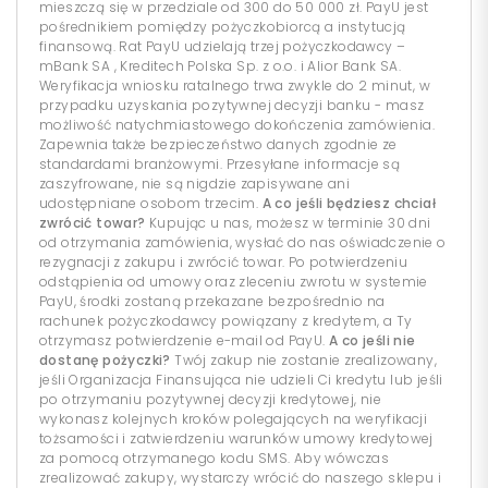
mieszczą się w przedziale od 300 do 50 000 zł. PayU jest
pośrednikiem pomiędzy pożyczkobiorcą a instytucją
finansową. Rat PayU udzielają trzej pożyczkodawcy –
mBank SA , Kreditech Polska Sp. z o.o. i Alior Bank SA.
Weryfikacja wniosku ratalnego trwa zwykle do 2 minut, w
przypadku uzyskania pozytywnej decyzji banku - masz
możliwość natychmiastowego dokończenia zamówienia.
Zapewnia także bezpieczeństwo danych zgodnie ze
standardami branżowymi. Przesyłane informacje są
zaszyfrowane, nie są nigdzie zapisywane ani
udostępniane osobom trzecim.
A co jeśli będziesz chciał
zwrócić towar?
Kupując u nas, możesz w terminie 30 dni
od otrzymania zamówienia, wysłać do nas oświadczenie o
rezygnacji z zakupu i zwrócić towar. Po potwierdzeniu
odstąpienia od umowy oraz zleceniu zwrotu w systemie
PayU, środki zostaną przekazane bezpośrednio na
rachunek pożyczkodawcy powiązany z kredytem, a Ty
otrzymasz potwierdzenie e-mail od PayU.
A co jeśli nie
dostanę pożyczki?
Twój zakup nie zostanie zrealizowany,
jeśli Organizacja Finansująca nie udzieli Ci kredytu lub jeśli
po otrzymaniu pozytywnej decyzji kredytowej, nie
wykonasz kolejnych kroków polegających na weryfikacji
tożsamości i zatwierdzeniu warunków umowy kredytowej
za pomocą otrzymanego kodu SMS. Aby wówczas
zrealizować zakupy, wystarczy wrócić do naszego sklepu i