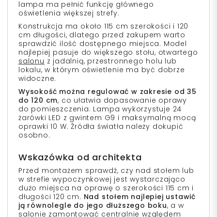
lampa ma pełnić funkcję głównego
oświetlenia większej strefy.
Konstrukcja ma około 115 cm szerokości i 120
cm długości, dlatego przed zakupem warto
sprawdzić ilość dostępnego miejsca. Model
najlepiej pasuje do większego stołu, otwartego
salonu
z jadalnią, przestronnego holu lub
lokalu, w którym oświetlenie ma być dobrze
widoczne.
Wysokość można regulować w zakresie od 35
do 120 cm
, co ułatwia dopasowanie oprawy
do pomieszczenia. Lampa wykorzystuje 24
żarówki LED z gwintem G9 i maksymalną mocą
oprawki 10 W. Źródła światła należy dokupić
osobno.
Wskazówka od architekta
Przed montażem sprawdź, czy nad stołem lub
w strefie wypoczynkowej jest wystarczająco
dużo miejsca na oprawę o szerokości 115 cm i
długości 120 cm.
Nad stołem najlepiej ustawić
ją równolegle do jego dłuższego boku
, a w
salonie zamontować centralnie względem