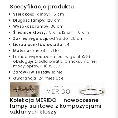
Specyfikacja produktu:
Szerokość lampy:
115 cm
Długość lampy:
120 cm
Wysokość lampy:
30 cm
Średnice kloszy:
15 cm, 12 cm i 10 cm
Zakres regulacji:
od 35 do 120 cm
Liczba punktów światła:
24
Materiał:
metal i szkło
Lampa wyposażona jest w gwint
G9
i
obsługuje źródła światła o maksymalnej
mocy oprawki 10 W LED.
Żarówki w zestawie:
nie
Gwarancja:
24 miesiące
Kolekcja MERIDO – nowoczesne
lampy sufitowe z kompozycjami
szklanych kloszy