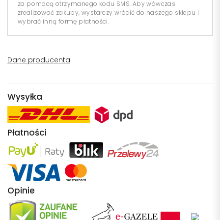
za pomocą otrzymanego kodu SMS. Aby wówczas
zrealizować zakupy, wystarczy wrócić do naszego sklepu i
wybrać inną formę płatności.
Dane producenta
Wysyłka
Płatności
Opinie