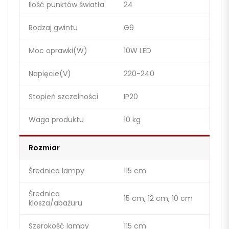
Ilość punktów światła
24
Rodzaj gwintu
G9
Moc oprawki(W)
10W LED
Napięcie(V)
220-240
Stopień szczelności
IP20
Waga produktu
10 kg
Rozmiar
Średnica lampy
115 cm
Średnica
15 cm, 12 cm, 10 cm
klosza/abażuru
Szerokość lampy
115 cm