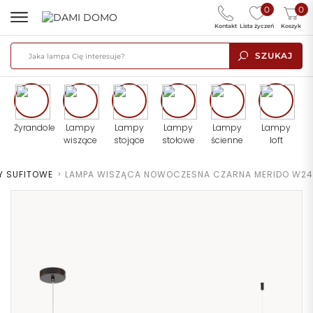
0
0
Kontakt
Lista życzeń
Koszyk
SZUKAJ
Żyrandole
Lampy
Lampy
Lampy
Lampy
Lampy
wiszące
stojące
stołowe
ścienne
loft
Y SUFITOWE
>
LAMPA WISZĄCA NOWOCZESNA CZARNA MERIDO W24