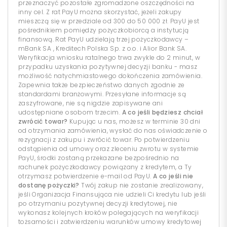
przeznaczyć pozostałe zgromadzone oszczędności na
inny cel. Z rat PayU można skorzystać, jeżeli zakupy
mieszczą się w przedziale od 300 do 50 000 zł. PayU jest
pośrednikiem pomiędzy pożyczkobiorcą a instytucją
finansową. Rat PayU udzielają trzej pożyczkodawcy –
mBank SA , Kreditech Polska Sp. z o.o. i Alior Bank SA.
Weryfikacja wniosku ratalnego trwa zwykle do 2 minut, w
przypadku uzyskania pozytywnej decyzji banku - masz
możliwość natychmiastowego dokończenia zamówienia.
Zapewnia także bezpieczeństwo danych zgodnie ze
standardami branżowymi. Przesyłane informacje są
zaszyfrowane, nie są nigdzie zapisywane ani
udostępniane osobom trzecim.
A co jeśli będziesz chciał
zwrócić towar?
Kupując u nas, możesz w terminie 30 dni
od otrzymania zamówienia, wysłać do nas oświadczenie o
rezygnacji z zakupu i zwrócić towar. Po potwierdzeniu
odstąpienia od umowy oraz zleceniu zwrotu w systemie
PayU, środki zostaną przekazane bezpośrednio na
rachunek pożyczkodawcy powiązany z kredytem, a Ty
otrzymasz potwierdzenie e-mail od PayU.
A co jeśli nie
dostanę pożyczki?
Twój zakup nie zostanie zrealizowany,
jeśli Organizacja Finansująca nie udzieli Ci kredytu lub jeśli
po otrzymaniu pozytywnej decyzji kredytowej, nie
wykonasz kolejnych kroków polegających na weryfikacji
tożsamości i zatwierdzeniu warunków umowy kredytowej