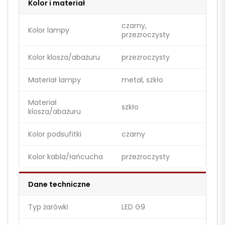
Kolor i materiał
czarny,
Kolor lampy
przezroczysty
Kolor klosza/abażuru
przezroczysty
Materiał lampy
metal, szkło
Materiał
szkło
klosza/abażuru
Kolor podsufitki
czarny
Kolor kabla/łańcucha
przezroczysty
Dane techniczne
Typ żarówki
LED G9