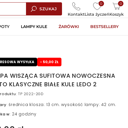
0
0
SZUKAJ
Kontakt
Lista życzeń
Koszyk
POTY
LAMPY KULE
ŻARÓWKI
BESTSELLERY
PRESOWA WYSYŁKA
- 50,00 ZŁ
PA WISZĄCA SUFITOWA NOWOCZESNA
TO KLASYCZNE BIAŁE KULE LEDO 2
roduktu
:
TP 2022-2GD
średnica klosza: 13 cm. wysokość lampy: 42 cm.
ary
:
24 godziny
łka w
: