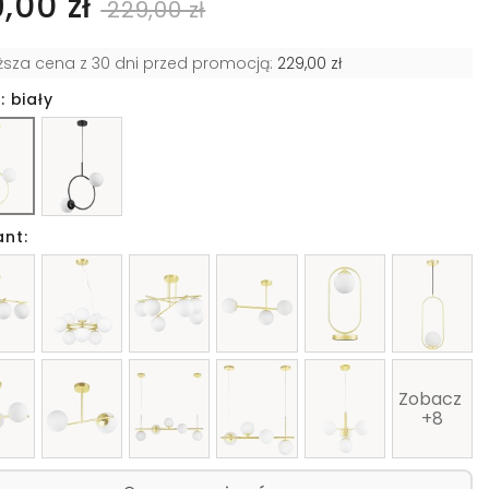
9,00 zł
229,00 zł
iższa cena z 30 dni przed promocją:
229,00 zł
: biały
ant:
Zobacz 
+8