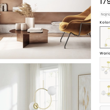
17
Najn
Kolor
Wari