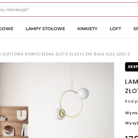
OGOWE
LAMPY STOŁOWE
KINKIETY
LOFT
S
 SUFITOWA NOWOCZESNA ZŁOTO KLASYCZNE BIAŁE KULE LEDO 2
EKS
LAM
ZŁO
Kod p
Wymi
Wysy