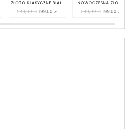
ZŁOTO KLASYCZNE BIAŁE
NOWOCZESNA ZŁOTO
KULE LEDO 3
KLASYCZNE BIAŁE KULE
249,00 zł
199,00 zł
249,00 zł
199,00 zł
LEDO 3