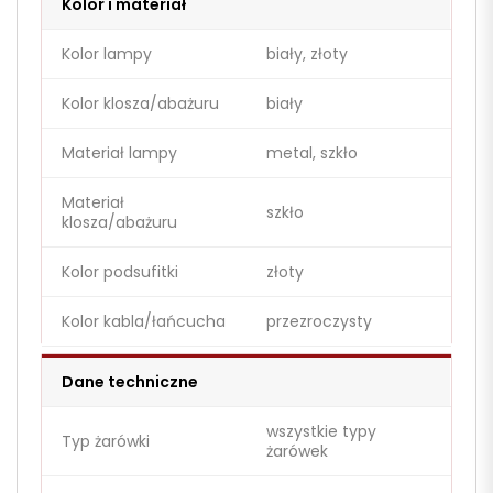
Kolor i materiał
Kolor lampy
biały, złoty
Kolor klosza/abażuru
biały
Materiał lampy
metal, szkło
Materiał
szkło
klosza/abażuru
Kolor podsufitki
złoty
Kolor kabla/łańcucha
przezroczysty
Dane techniczne
wszystkie typy
Typ żarówki
żarówek