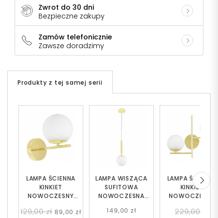
Zwrot do 30 dni
Bezpieczne zakupy
Zamów telefonicznie
Zawsze doradzimy
Produkty z tej samej serii
LAMPA ŚCIENNA
LAMPA WISZĄCA
LAMPA ŚCIENNA
KINKIET
SUFITOWA
KINKIET
NOWOCZESNY
NOWOCZESNA
NOWOCZESNY
KLASYCZNY ZŁOTY
ZŁOTO KLASYCZNE
KLASYCZNY ZŁOT
149,00 zł
129,00 zł
229,00 zł
89,00 zł
LEDO W1
BIAŁA KULA LEDO W1
LEDO W2