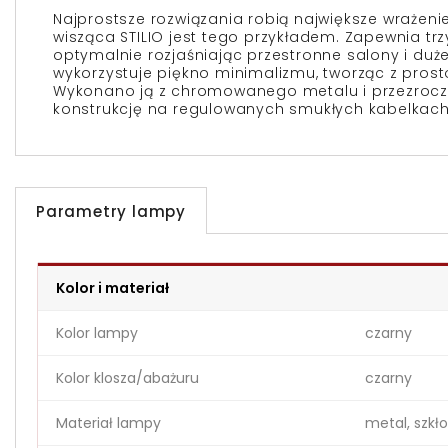
Najprostsze rozwiązania robią największe wraże
wisząca STILIO jest tego przykładem. Zapewnia trzy
optymalnie rozjaśniając przestronne salony i duże 
wykorzystuje piękno minimalizmu, tworząc z prosto
Wykonano ją z
chromowanego
metalu i przezrocz
konstrukcję na regulowanych smukłych kabelkach
Parametry lampy
Kolor i materiał
Kolor lampy
czarny
Kolor klosza/abażuru
czarny
Materiał lampy
metal, szkło