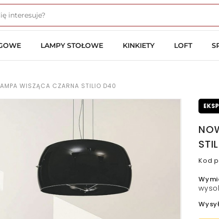
OGOWE
LAMPY STOŁOWE
KINKIETY
LOFT
S
AMPA WISZĄCA CZARNA STILIO D40
EKS
NOW
STI
Kod p
Wymi
wyso
Wysy