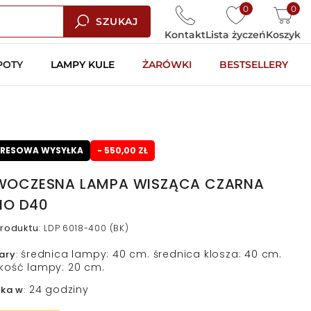
0
0
SZUKAJ
Kontakt
Lista życzeń
Koszyk
POTY
LAMPY KULE
ŻARÓWKI
BESTSELLERY
PRESOWA WYSYŁKA
- 550,00 ZŁ
OCZESNA LAMPA WISZĄCA CZARNA
LIO D40
roduktu
:
LDP 6018-400 (BK)
średnica lampy: 40 cm. średnica klosza: 40 cm.
ary
:
kość lampy: 20 cm.
24 godziny
łka w
: