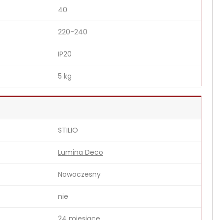
40
220-240
IP20
5 kg
STILIO
Lumina Deco
Nowoczesny
nie
24 miesiące