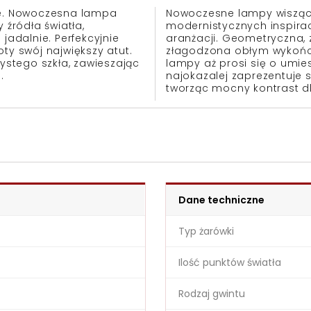
nie. Nowoczesna lampa
Nowoczesne lampy wiszą
 źródła światła,
modernistycznych inspirac
jadalnie. Perfekcyjnie
aranżacji. Geometryczna, 
ty swój największy atut.
złagodzona obłym wykońc
ystego szkła, zawieszając
lampy aż prosi się o umies
.
najokazalej zaprezentuje
tworząc mocny kontrast dl
Dane techniczne
Typ żarówki
Ilość punktów światła
Rodzaj gwintu