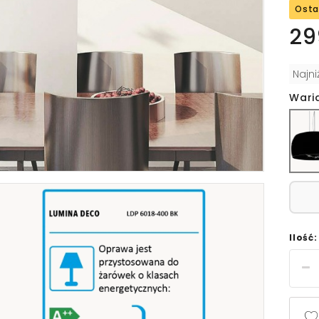
Osta
29
Najn
Wari
Ilość: