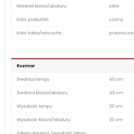
Materiał klosza/abażuru
szkło
Kolor podsufitki
czarny
Kolor kabla/łańcucha
przezroczys
Rozmiar
Średnica lampy
40 cm
Średnica klosza/abażuru
40 cm
Wysokość lampy
20 cm
Wysokość klosza/abażuru
20 cm
Zakres regulacji (wysokość lampy