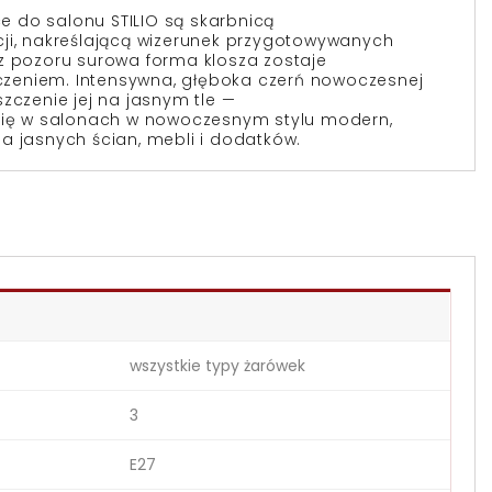
ce do salonu
STILIO
są skarbnicą
ji, nakreślającą wizerunek przygotowywanych
z pozoru surowa forma klosza zostaje
zeniem. Intensywna, głęboka czerń nowoczesnej
zczenie jej na jasnym tle —
 się w salonach w nowoczesnym stylu
modern,
a jasnych ścian, mebli i dodatków.
wszystkie typy żarówek
3
E27