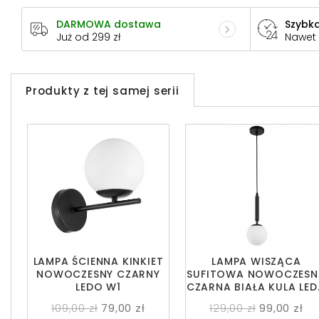
DARMOWA dostawa
Szybka
Już od 299 zł
Nawet
Produkty z tej samej serii
LAMPA ŚCIENNA KINKIET
LAMPA WISZĄCA
NOWOCZESNY CZARNY
SUFITOWA NOWOCZESN
LEDO W1
CZARNA BIAŁA KULA LE
W1
109,00 zł
79,00 zł
129,00 zł
99,00 zł