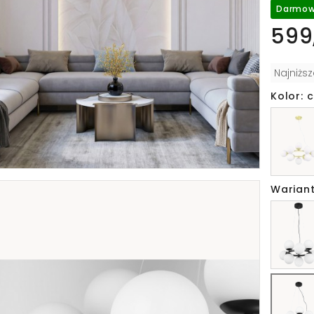
Darmow
599,
Najniżs
Kolor: 
Wariant