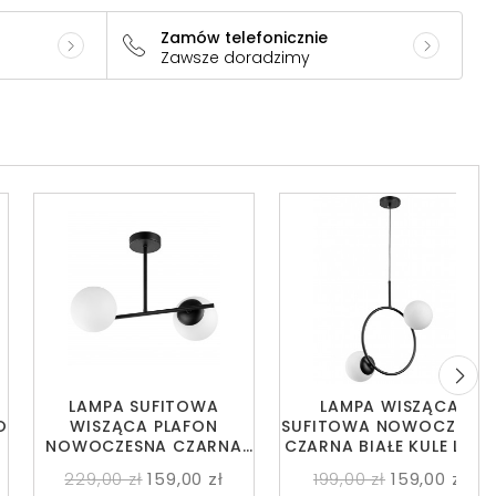
Zamów telefonicznie
Zawsze doradzimy
LAMPA SUFITOWA
LAMPA WISZĄCA
O
WISZĄCA PLAFON
SUFITOWA NOWOCZESN
NOWOCZESNA CZARNA
CZARNA BIAŁE KULE LEDO
BIAŁE KULE LEDO 2
2
229,00 zł
159,00 zł
199,00 zł
159,00 zł