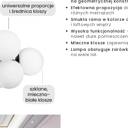
na geometrycznej konstr
Efektowna propozycja
do
różnych metrażach
Smukła rama w kolorze c
i loftowych wnętrz
Wysoka funkcjonalność
–
nawet duże pomieszczen
Mleczne klosze
zapewniaj
Lampa obsługuje żarówki
na wiele lat.