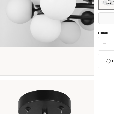
Ilość:
D