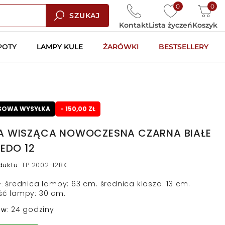
0
0
SZUKAJ
Kontakt
Lista życzeń
Koszyk
POTY
LAMPY KULE
ŻARÓWKI
BESTSELLERY
SOWA WYSYŁKA
- 150,00 ZŁ
A WISZĄCA NOWOCZESNA CZARNA BIAŁE
LEDO 12
duktu
:
TP 2002-12BK
średnica lampy: 63 cm. średnica klosza: 13 cm.
y
:
ć lampy: 30 cm.
24 godziny
 w
: