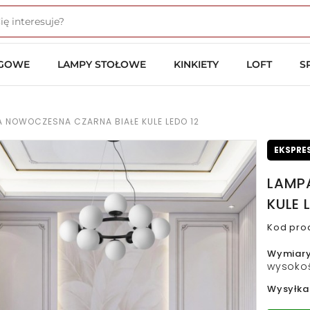
OGOWE
LAMPY STOŁOWE
KINKIETY
LOFT
S
 NOWOCZESNA CZARNA BIAŁE KULE LEDO 12
EKSPRE
LAMP
KULE 
Kod pro
Wymiar
wysokoś
Wysyłka