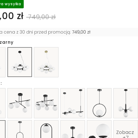
a wysyłka
00 zł
749,00 zł
za cena z 30 dni przed promocją:
749,00 zł
czarny
:
Zobacz 
+7