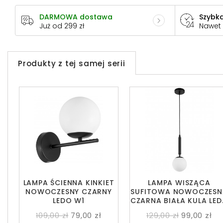
DARMOWA dostawa
Szybka
Już od 299 zł
Nawet
Produkty z tej samej serii
LAMPA ŚCIENNA KINKIET
LAMPA WISZĄCA
NOWOCZESNY CZARNY
SUFITOWA NOWOCZESN
LEDO W1
CZARNA BIAŁA KULA LE
W1
109,00 zł
79,00 zł
129,00 zł
99,00 zł