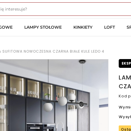
OGOWE
LAMPY STOŁOWE
KINKIETY
LOFT
S
 SUFITOWA NOWOCZESNA CZARNA BIAŁE KULE LEDO 4
EKS
LAM
CZA
Kod p
Wymi
Wysy
Osta