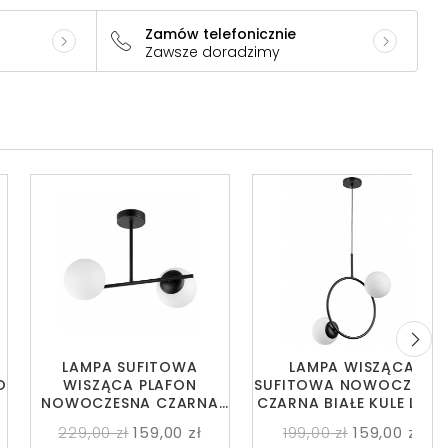
Zamów telefonicznie
Zawsze doradzimy
LAMPA SUFITOWA
LAMPA WISZĄCA
O
WISZĄCA PLAFON
SUFITOWA NOWOCZESN
NOWOCZESNA CZARNA
CZARNA BIAŁE KULE LEDO
BIAŁE KULE LEDO 2
2
229,00 zł
159,00 zł
199,00 zł
159,00 zł