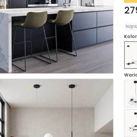
27
Najn
Kolor
Wari