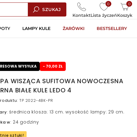
0
0
SZUKAJ
Kontakt
Lista życzeń
Koszyk
POTY
LAMPY KULE
ŻARÓWKI
BESTSELLERY
PRESOWA WYSYŁKA
- 70,00 ZŁ
PA WISZĄCA SUFITOWA NOWOCZESNA
RNA BIAŁE KULE LEDO 4
roduktu
:
TP 2022-4BK-PR
średnica klosza: 13 cm. wysokość lampy: 29 cm.
ary
:
24 godziny
łka w
:
tnie sztuki!