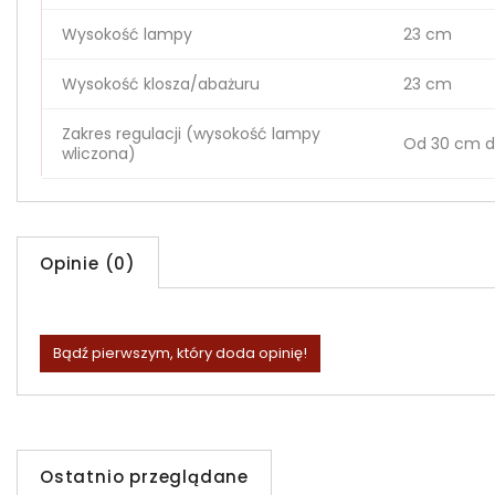
Wysokość lampy
23 cm
Wysokość klosza/abażuru
23 cm
Zakres regulacji (wysokość lampy
Od 30 cm d
wliczona)
Opinie (0)
Bądź pierwszym, który doda opinię!
Ostatnio przeglądane