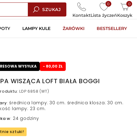
0
0
SZUKAJ
Kontakt
Lista życzeń
Koszyk
POTY
LAMPY KULE
ŻARÓWKI
BESTSELLERY
PRESOWA WYSYŁKA
- 80,00 ZŁ
PA WISZĄCA LOFT BIAŁA BOGGI
roduktu
:
LDP 6858 (WT)
średnica lampy: 30 cm. średnica klosza: 30 cm.
ary
:
kość lampy: 23 cm.
24 godziny
łka w
:
tnie sztuki!