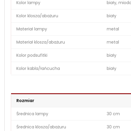
Kolor lampy
biały, miod
Kolor klosza/abażuru
biały
Materiał lampy
metal
Materiał klosza/abażuru
metal
Kolor podsufitki
biały
Kolor kabla/łańcucha
biały
Rozmiar
Średnica lampy
30 cm
Średnica klosza/abażuru
30 cm