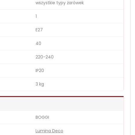
wszystkie typy żarówek
1
E27
40
220-240
IP20
3 kg
BOGGI
Lumina Deco