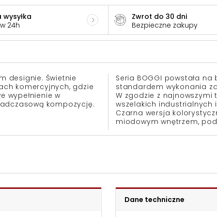
 wysyłka
Zwrot do 30 dni
 w 24h
Bezpieczne zakupy
 designie. Świetnie
Seria BOGGI powstała na 
lach komercyjnych, gdzie
standardem wykonania za
e wypełnienie w
W zgodzie z najnowszymi 
onadczasową kompozycję.
wszelakich industrialnych 
Czarna wersja kolorystyc
miodowym wnętrzem, podk
Dane techniczne