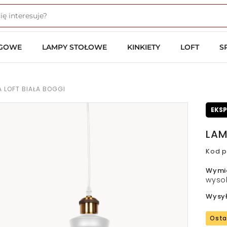
OGOWE
LAMPY STOŁOWE
KINKIETY
LOFT
S
 LOFT BIAŁA BOGGI
EKS
LAM
Kod p
Wymi
wyso
Wysy
Osta