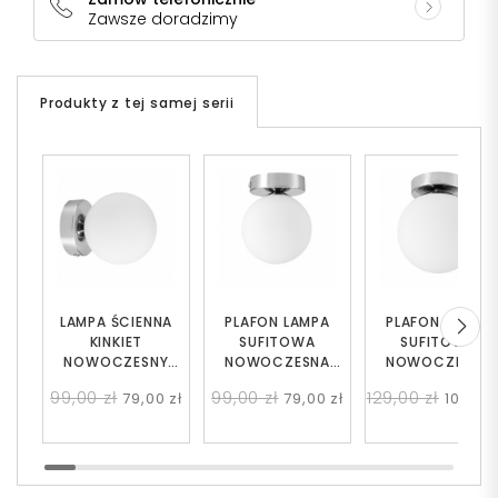
Zawsze doradzimy
Produkty z tej samej serii
LAMPA ŚCIENNA
PLAFON LAMPA
PLAFON LAMPA
KINKIET
SUFITOWA
SUFITOWA
NOWOCZESNY
NOWOCZESNA
NOWOCZESNA
CHROMOWANY
CHROMOWANA
CHROMOWANA
99,00 zł
99,00 zł
129,00 zł
79,00 zł
79,00 zł
109,00 
BIAŁA KULA
BIAŁA KULA
BIAŁA KULA FREDI
MARSIADA W1
MARSIADA W1