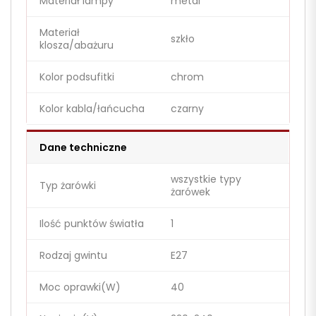
Materiał lampy
metal
Materiał
szkło
klosza/abażuru
Kolor podsufitki
chrom
Kolor kabla/łańcucha
czarny
Dane techniczne
wszystkie typy
Typ żarówki
żarówek
Ilość punktów światła
1
Rodzaj gwintu
E27
Moc oprawki(W)
40