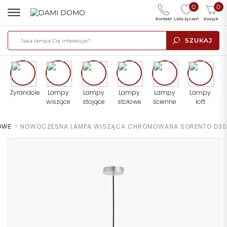
0
0
Kontakt
Lista życzeń
Koszyk
SZUKAJ
Żyrandole
Lampy
Lampy
Lampy
Lampy
Lampy
wiszące
stojące
stołowe
ścienne
loft
OWE
>
NOWOCZESNA LAMPA WISZĄCA CHROMOWANA SORENTO D30