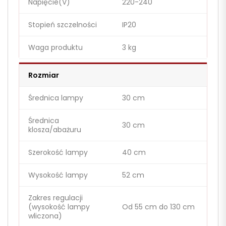
Napięcie(V)
220-240
Stopień szczelności
IP20
Waga produktu
3 kg
Rozmiar
Średnica lampy
30 cm
Średnica
30 cm
klosza/abażuru
Szerokość lampy
40 cm
Wysokość lampy
52 cm
Zakres regulacji
(wysokość lampy
Od 55 cm do 130 cm
wliczona)