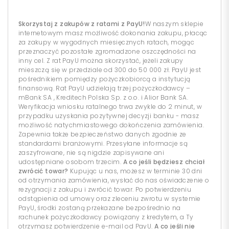
Skorzystaj z zakupów z ratami z PayU!
W naszym sklepie
internetowym masz możliwość dokonania zakupu, płacąc
za zakupy w wygodnych miesięcznych ratach, mogąc
przeznaczyć pozostałe zgromadzone oszczędności na
inny cel. Z rat PayU można skorzystać, jeżeli zakupy
mieszczą się w przedziale od 300 do 50 000 zł. PayU jest
pośrednikiem pomiędzy pożyczkobiorcą a instytucją
finansową. Rat PayU udzielają trzej pożyczkodawcy –
mBank SA , Kreditech Polska Sp. z o.o. i Alior Bank SA.
Weryfikacja wniosku ratalnego trwa zwykle do 2 minut, w
przypadku uzyskania pozytywnej decyzji banku - masz
możliwość natychmiastowego dokończenia zamówienia.
Zapewnia także bezpieczeństwo danych zgodnie ze
standardami branżowymi. Przesyłane informacje są
zaszyfrowane, nie są nigdzie zapisywane ani
udostępniane osobom trzecim.
A co jeśli będziesz chciał
zwrócić towar?
Kupując u nas, możesz w terminie 30 dni
od otrzymania zamówienia, wysłać do nas oświadczenie o
rezygnacji z zakupu i zwrócić towar. Po potwierdzeniu
odstąpienia od umowy oraz zleceniu zwrotu w systemie
PayU, środki zostaną przekazane bezpośrednio na
rachunek pożyczkodawcy powiązany z kredytem, a Ty
otrzymasz potwierdzenie e-mail od PayU.
A co jeśli nie