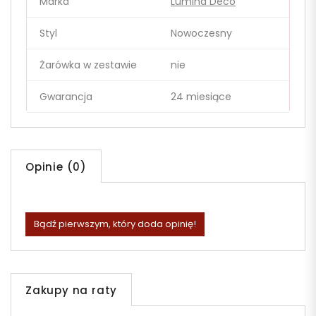
Marka
Lumina Deco
Styl
Nowoczesny
Żarówka w zestawie
nie
Gwarancja
24 miesiące
Opinie (0)
Bądź pierwszym, który doda opinię!
Zakupy na raty