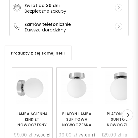
Zwrot do 30 dni
Bezpieczne zakupy
Zamów telefonicznie
Zawsze doradzimy
Produkty z tej samej serii
LAMPA ŚCIENNA
PLAFON LAMPA
PLAFON LAMPA
KINKIET
SUFITOWA
SUFITOWA
NOWOCZESNY
NOWOCZESNA
NOWOCZESNA
CHROMOWANY
CHROMOWANA
CHROMOWANA
99,00 zł
99,00 zł
129,00 zł
79,00 zł
79,00 zł
109,00 
BIAŁA KULA
BIAŁA KULA
BIAŁA KULA FREDI