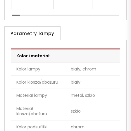
MARSIADA W1
MARSIADA W1
Parametry lampy
Kolor i materiał
Kolor lampy
biały, chrom
Kolor klosza/abażuru
biały
Materiał lampy
metal, szkło
Materiał
szkło
klosza/abażuru
Kolor podsufitki
chrom