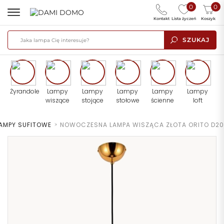
0
0
Kontakt
Lista życzeń
Koszyk
SZUKAJ
Żyrandole
Lampy
Lampy
Lampy
Lampy
Lampy
wiszące
stojące
stołowe
ścienne
loft
AMPY SUFITOWE
>
NOWOCZESNA LAMPA WISZĄCA ZŁOTA ORITO D20