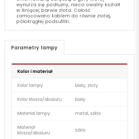
wynurza się podłużny, nieco owalny kształt
w lśniącej barwie złota. Całość
zamocowano kablem do równie złotej,
półokrągłej podsufitki.
Parametry lampy
Kolor i materiał
Kolor lampy
biały, złoty
Kolor klosza/abażuru
biały
Materiał lampy
metal, szkło
Materiał
szkło
klosza/abażuru