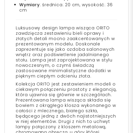
Wymiary
: średnica: 20 cm, wysokość: 36
cm
Luksusowy design lampa wisząca ORITO
zawdzięcza zestawieniu bieli oprawy i
złotych detali mocno zaakcentowanych w
prezentowanym modelu. Doskonale
zaprezentuje się jako ozdoba salonowych
wnętrz oraz podświetlenie jadalnianego
stołu. Lampa jest zaprojektowana w stylu
nowoczesnym, o czymś świadczą
zastosowane minimalistyczne dodatki w
pięknym ciepłym odcieniu złota.
Kolekcja ORITO jest zestawieniem modeli o
ciekawym połączeniu prostoty z elegancją,
która ujawnia się głównie w szczegółach.
Prezentowana lampa wisząca składa się
bowiem z okrągłego klosza wykonanego w
całości z mlecznego, białego szkła,
będącego jedną z dwóch najistotniejszych
w niej elementów. Drugi z nich to uchwyt
lampy połączony z kloszem metalową,
chromowaną obręczą, u góry której