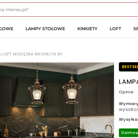
OGOWE
LAMPY STOŁOWE
KINKIETY
LOFT
S
 LOFT MOSIĘŻNA BROOKLYN W1
BESTSE
LAMP
Opinie:
Wymiar
wysokoś
Wysyłka
Darmow