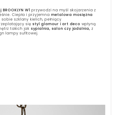
j BROOKLYN W1
przywodzi na myśl skojarzenia z
eśnie. Ciepła i przyjemna
metalowa mosiężna
 sobie szklany kielich, pełniący
rzeplatający się
styl glamour i art deco
wpłyną
ętrz takich jak
sypialnia, salon czy jadalnia,
z
gn lampy sufitowej.