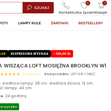
0
0
SZUKAJ
Kontakt
Lista życzeń
Koszyk
POTY
LAMPY KULE
ŻARÓWKI
BESTSELLERY
LLER
EKSPRESOWA WYSYŁKA
- 120,00 ZŁ
A WISZĄCA LOFT MOSIĘŻNA BROOKLYN W1
(1 opinia)
Kod produktu
:
LDP 1231-1 (MD)
średnica lampy: 28 cm. średnica klosza: 13 cm.
y
:
ć lampy: 40 cm.
24 godziny
 w
:
a wysyłka