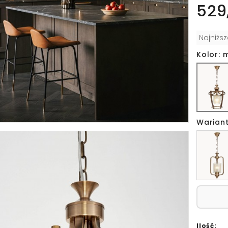
529,
Najniżs
Kolor: 
Wariant
Ilość: