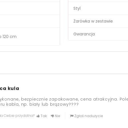
Styl
Żarówka w zestawie
Gwarancja
o 120 cm
ca kula
ykonane, bezpiecznie zapakowane, cena atrakcyjna. Po
ru kabla, np. biały lub brązowy????
dla Ciebie przydatna?
Tak
Nie
Zgłoś nadużycie