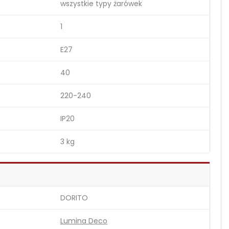
wszystkie typy żarówek
1
E27
40
220-240
IP20
3 kg
DORITO
Lumina Deco