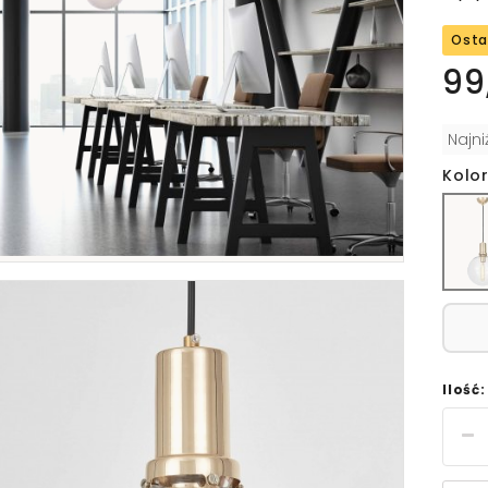
Osta
99
Najn
Kolor
Ilość: