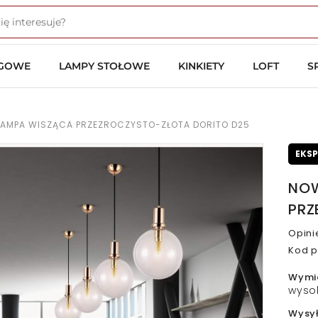
OGOWE
LAMPY STOŁOWE
KINKIETY
LOFT
S
AMPA WISZĄCA PRZEZROCZYSTO-ZŁOTA DORITO D25
EKS
NOW
PRZ
Opini
Kod p
Wymi
wyso
Wysy