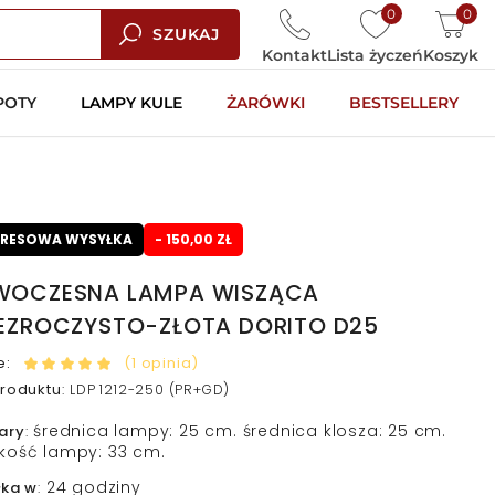
0
0
SZUKAJ
Kontakt
Lista życzeń
Koszyk
POTY
LAMPY KULE
ŻARÓWKI
BESTSELLERY
PRESOWA WYSYŁKA
- 150,00 ZŁ
OCZESNA LAMPA WISZĄCA
EZROCZYSTO-ZŁOTA DORITO D25
e:
(1 opinia)
roduktu
:
LDP 1212-250 (PR+GD)
średnica lampy: 25 cm. średnica klosza: 25 cm.
ary
:
kość lampy: 33 cm.
24 godziny
łka w
: