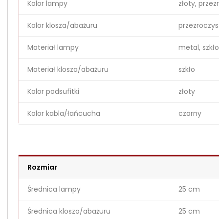
Kolor lampy
złoty, przez
Kolor klosza/abażuru
przezroczys
Materiał lampy
metal, szkło
Materiał klosza/abażuru
szkło
Kolor podsufitki
złoty
Kolor kabla/łańcucha
czarny
Rozmiar
Średnica lampy
25 cm
Średnica klosza/abażuru
25 cm