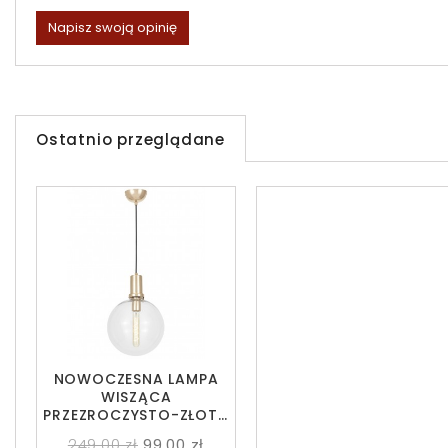
Napisz swoją opinię
Ostatnio przeglądane
NOWOCZESNA LAMPA
WISZĄCA
PRZEZROCZYSTO-ZŁOTA
DORITO D25
249,00 zł
99,00 zł