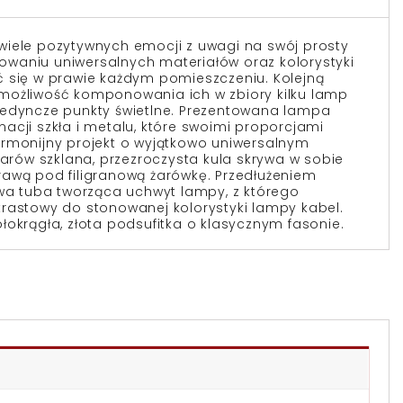
wiele pozytywnych emocji z uwagi na swój prosty
osowaniu uniwersalnych materiałów oraz kolorystyki
ć się w prawie każdym pomieszczeniu. Kolejną
st możliwość komponowania ich w zbiory kilku lamp
jedyncze punkty świetlne. Prezentowana lampa
acji szkła i metalu, które swoimi proporcjami
armonijny projekt o wyjątkowo uniwersalnym
iarów szklana, przezroczysta kula skrywa w sobie
rawą pod filigranową żarówkę. Przedłużeniem
owa tuba tworząca uchwyt lampy, z którego
rastowy do stonowanej kolorystyki lampy kabel.
łokrągła, złota podsufitka o klasycznym fasonie.