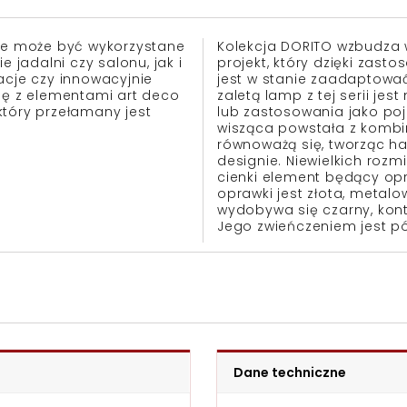
óre może być wykorzystane
Kolekcja DORITO wzbudza 
jadalni czy salonu, jak i
projekt, który dzięki zast
acje czy innowacyjnie
jest w stanie zaadaptowa
się z elementami art deco
zaletą lamp z tej serii je
 który przełamany jest
lub zastosowania jako po
wisząca powstała z kombin
równoważą się, tworząc h
designie. Niewielkich rozm
cienki element będący op
oprawki jest złota, metal
wydobywa się czarny, kont
Jego zwieńczeniem jest pó
Dane techniczne