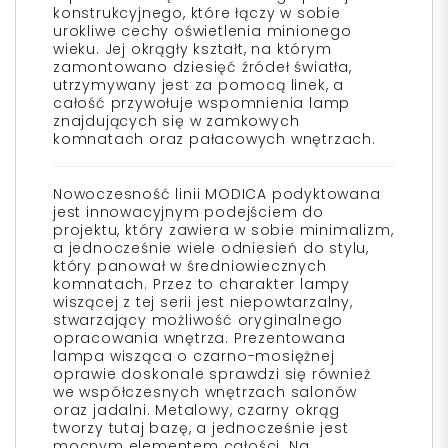
konstrukcyjnego, które łączy w sobie
urokliwe cechy oświetlenia minionego
wieku. Jej okrągły kształt, na którym
zamontowano dziesięć źródeł światła,
utrzymywany jest za pomocą linek, a
całość przywołuje wspomnienia lamp
znajdujących się w zamkowych
komnatach oraz pałacowych wnętrzach.
Nowoczesność linii MODICA podyktowana
jest innowacyjnym podejściem do
projektu, który zawiera w sobie minimalizm,
a jednocześnie wiele odniesień do stylu,
który panował w średniowiecznych
komnatach. Przez to charakter lampy
wiszącej z tej serii jest niepowtarzalny,
stwarzający możliwość oryginalnego
opracowania wnętrza. Prezentowana
lampa wisząca o czarno-mosiężnej
oprawie doskonale sprawdzi się również
we współczesnych wnętrzach salonów
oraz jadalni. Metalowy, czarny okrąg
tworzy tutaj bazę, a jednocześnie jest
mocnym elementem całości. Na