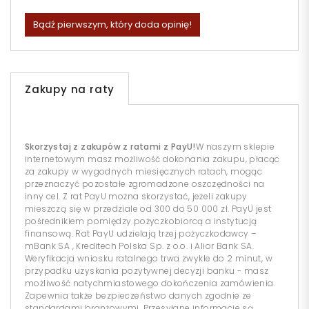
Bądź pierwszym, który doda opinię!
Zakupy na raty
Skorzystaj z zakupów z ratami z PayU!
W naszym sklepie
internetowym masz możliwość dokonania zakupu, płacąc
za zakupy w wygodnych miesięcznych ratach, mogąc
przeznaczyć pozostałe zgromadzone oszczędności na
inny cel. Z rat PayU można skorzystać, jeżeli zakupy
mieszczą się w przedziale od 300 do 50 000 zł. PayU jest
pośrednikiem pomiędzy pożyczkobiorcą a instytucją
finansową. Rat PayU udzielają trzej pożyczkodawcy –
mBank SA , Kreditech Polska Sp. z o.o. i Alior Bank SA.
Weryfikacja wniosku ratalnego trwa zwykle do 2 minut, w
przypadku uzyskania pozytywnej decyzji banku - masz
możliwość natychmiastowego dokończenia zamówienia.
Zapewnia także bezpieczeństwo danych zgodnie ze
standardami branżowymi. Przesyłane informacje są