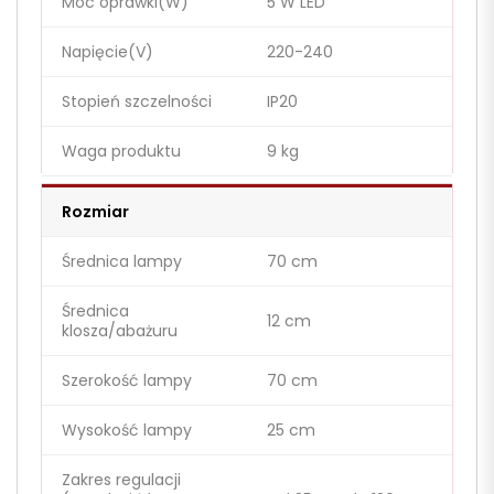
Moc oprawki(W)
5 W LED
Napięcie(V)
220-240
Stopień szczelności
IP20
Waga produktu
9 kg
Rozmiar
Średnica lampy
70 cm
Średnica
12 cm
klosza/abażuru
Szerokość lampy
70 cm
Wysokość lampy
25 cm
Zakres regulacji