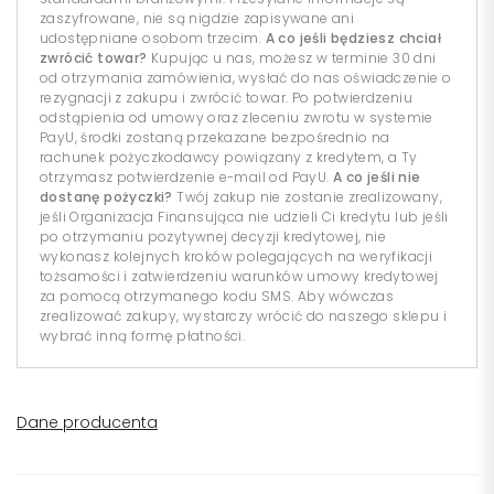
zaszyfrowane, nie są nigdzie zapisywane ani
udostępniane osobom trzecim.
A co jeśli będziesz chciał
zwrócić towar?
Kupując u nas, możesz w terminie 30 dni
od otrzymania zamówienia, wysłać do nas oświadczenie o
rezygnacji z zakupu i zwrócić towar. Po potwierdzeniu
odstąpienia od umowy oraz zleceniu zwrotu w systemie
PayU, środki zostaną przekazane bezpośrednio na
rachunek pożyczkodawcy powiązany z kredytem, a Ty
otrzymasz potwierdzenie e-mail od PayU.
A co jeśli nie
dostanę pożyczki?
Twój zakup nie zostanie zrealizowany,
jeśli Organizacja Finansująca nie udzieli Ci kredytu lub jeśli
po otrzymaniu pozytywnej decyzji kredytowej, nie
wykonasz kolejnych kroków polegających na weryfikacji
tożsamości i zatwierdzeniu warunków umowy kredytowej
za pomocą otrzymanego kodu SMS. Aby wówczas
zrealizować zakupy, wystarczy wrócić do naszego sklepu i
wybrać inną formę płatności.
Dane producenta