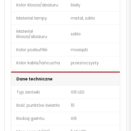
Kolor klosza/abażuru
biały
Materiał lampy
metal, szkło
Materiał
szkło
klosza/abażuru
Kolor podsufitki
mosiądz
Kolor kabla/łańcucha
przezroczysty
Dane techniczne
Typ żarówki
G9 LED
Ilość punktów światła
10
Rodzaj gwintu
G9